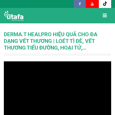
DERMA.T HEALPRO HIỆU QUẢ CHO ĐA
DẠNG VẾT THƯƠNG | LOÉT TÌ ĐÈ, VẾT
THƯƠNG TIỂU ĐƯỜNG, HOẠI TỬ,...