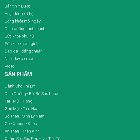
Bản tin Y Dược
Hoạt động xã hội
Sống khỏe mỗi ngày
Dinh dưỡng lành mạnh
Sức khỏe phụ nữ
Sức khỏe nam giới
Đẹp da - dáng chuẩn
Nuôi dạy con cái
Video
SẢN PHẨM
Dành Cho Trẻ Em
Dinh Dưỡng - Bồi Bổ Sức Khỏe
Tai - Mũi - Họng
Gan Mật - Tiêu Hóa
Bổ Thận - Sinh Lý Nam
Cơ - Xương - Khớp
An Thần - Thần Kinh
Chăm Sóc Sắc Đẹp - Nội Tiết Tố