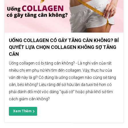
UỐNG COLLAGEN CÓ GÂY TĂNG CÂN KHÔNG? BÍ
QUYẾT LỰA CHỌN COLLAGEN KHÔNG SỢ TĂNG
CÂN
Uống collagen có bị tăng cân không? - Là nghi vấn của rất
nhiều chị em phụ nữ khi tìm đến collagen. Vậy, thực hư của
vấn đề này là gì? Có đúng là uống collagen nào cũng sẽ tăng
cân, béo không? Liệu rằng để sở hữu làn da tươi trẻ hơn có
phải đánh đổi một vóc dáng “quá cỡ” hoặc phải khổ sở tìm
cách giảm cân không?
Xem Thêm