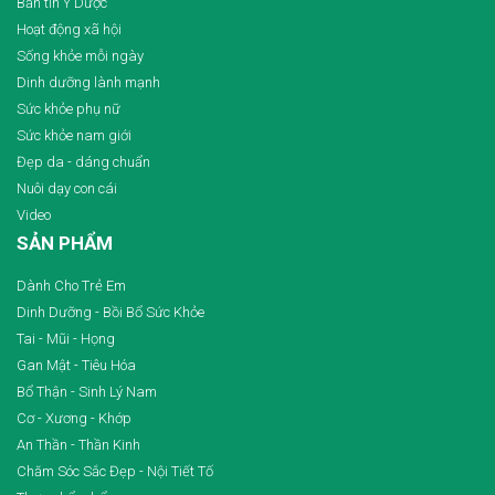
Bản tin Y Dược
Hoạt động xã hội
Sống khỏe mỗi ngày
Dinh dưỡng lành mạnh
Sức khỏe phụ nữ
Sức khỏe nam giới
Đẹp da - dáng chuẩn
Nuôi dạy con cái
Video
SẢN PHẨM
Dành Cho Trẻ Em
Dinh Dưỡng - Bồi Bổ Sức Khỏe
Tai - Mũi - Họng
Gan Mật - Tiêu Hóa
Bổ Thận - Sinh Lý Nam
Cơ - Xương - Khớp
An Thần - Thần Kinh
Chăm Sóc Sắc Đẹp - Nội Tiết Tố