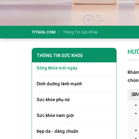
TITAFA.COM
Thông Tin Sức Khỏe
HƯỚ
THÔNG TIN SỨC KHỎE
Sống khỏe mỗi ngày
Khám 
chón
Dinh dưỡng lành mạnh
M
Sức khỏe phụ nữ
Sức khỏe nam giới
Đẹp da - dáng chuẩn