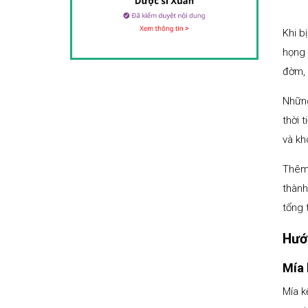
Khi b
họng 
đờm, 
Những
thời 
và kh
Thêm 
thành
tổng 
Hướn
Mía 
Mía k