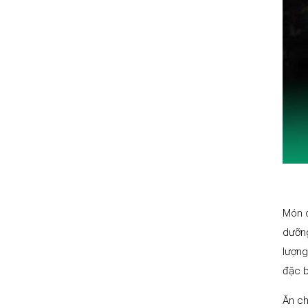
Món c
dưỡng
lượng
đặc b
Ăn ch