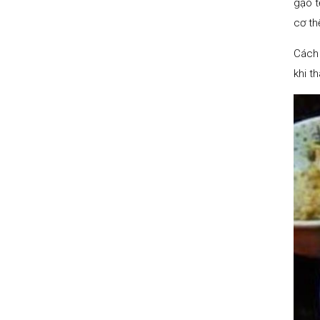
gạo t
cơ th
Cách 
khi t