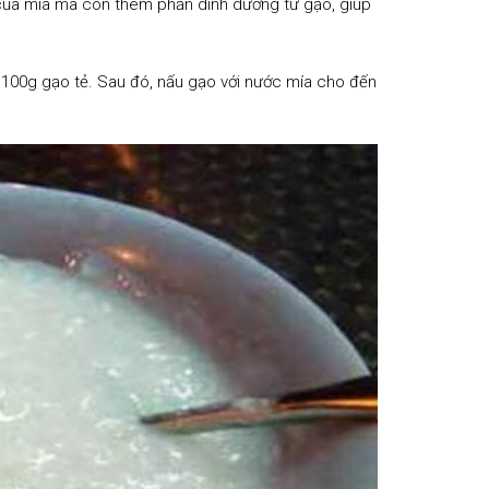
của mía mà còn thêm phần dinh dưỡng từ gạo, giúp
à 100g gạo tẻ. Sau đó, nấu gạo với nước mía cho đến