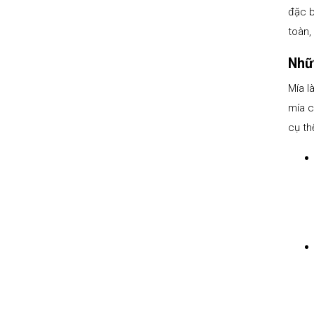
đặc b
toàn,
Nhữn
Mía l
mía c
cụ th