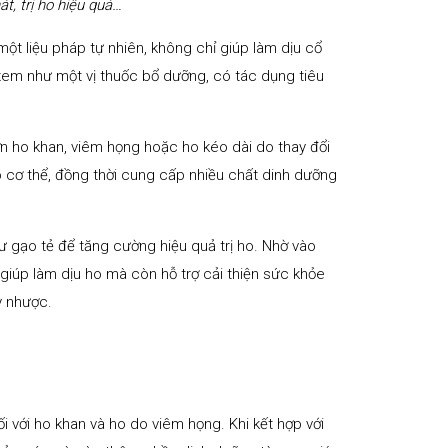
át, trị ho hiệu quả…
một liệu pháp tự nhiên, không chỉ giúp làm dịu cổ
 xem như một vị thuốc bổ dưỡng, có tác dụng tiêu
n ho khan, viêm họng hoặc ho kéo dài do thay đổi
o cơ thể, đồng thời cung cấp nhiều chất dinh dưỡng
 gạo tẻ để tăng cường hiệu quả trị ho. Nhờ vào
giúp làm dịu ho mà còn hỗ trợ cải thiện sức khỏe
uy nhược.
ối với ho khan và ho do viêm họng. Khi kết hợp với