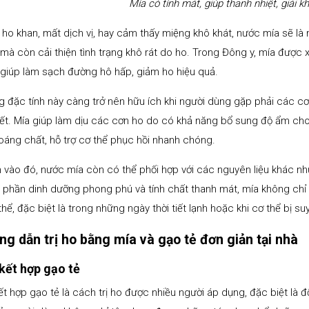
Mía có tính mát, giúp thanh nhiệt, giải kh
ị ho khan, mất dịch vị, hay cảm thấy miệng khô khát, nước mía sẽ là 
mà còn cải thiện tình trạng khô rát do ho. Trong Đông y, mía được
giúp làm sạch đường hô hấp, giảm ho hiệu quả.
 đặc tính này càng trở nên hữu ích khi người dùng gặp phải các cơ
tiết. Mía giúp làm dịu các cơn ho do có khả năng bổ sung độ ẩm ch
oáng chất, hỗ trợ cơ thể phục hồi nhanh chóng.
vào đó, nước mía còn có thể phối hợp với các nguyên liệu khác như
 phần dinh dưỡng phong phú và tính chất thanh mát, mía không chỉ 
thể, đặc biệt là trong những ngày thời tiết lạnh hoặc khi cơ thể bị s
g dẫn trị ho bằng mía và gạo tẻ đơn giản tại nhà
kết hợp gạo tẻ
ết hợp gạo tẻ là cách trị ho được nhiều người áp dụng, đặc biệt là đ