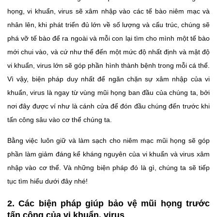
họng, vi khuẩn, virus sẽ xâm nhập vào các tế bào niêm mạc và
nhân lên, khi phát triển đủ lớn về số lượng và cấu trúc, chúng sẽ
phá vỡ tế bào để ra ngoài và mỗi con lại tìm cho mình một tế bào
mới chui vào, và cứ như thế đến một mức độ nhất định và mật độ
vi khuẩn, virus lớn sẽ góp phần hình thành bệnh trong mỗi cá thể.
Vì vậy, biện pháp duy nhất để ngăn chặn sự xâm nhập của vi
khuẩn, virus là ngay từ vùng mũi họng ban đầu của chúng ta, bởi
nơi đây được ví như là cánh cửa để đón đầu chúng đến trước khi
tấn công sâu vào cơ thể chúng ta.
Bằng việc luôn giữ và làm sạch cho niêm mạc mũi họng sẽ góp
phần làm giảm đáng kể kháng nguyên của vi khuẩn và virus xâm
nhập vào cơ thể. Và những biện pháp đó là gì, chúng ta sẽ tiếp
tục tìm hiểu dưới đây nhé!
2. Các biện pháp giúp bảo vệ mũi họng trước
tấn công của vi khuẩn, virus