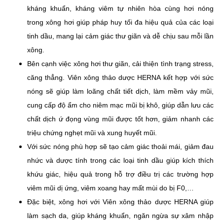
kháng khuẩn, kháng viêm tự nhiên hòa cùng hơi nóng
trong xông hơi giúp pháp huy tối đa hiệu quả của các loại
tinh dầu, mang lại cảm giác thư giãn và dễ chịu sau mỗi lần
xông.
Bên cạnh việc xông hơi thư giãn, cải thiện tình trạng stress,
căng thẳng. Viên xông thảo dược HERNA kết hợp với sức
nóng sẽ giúp làm loãng chất tiết dịch, làm mềm vảy mũi,
cung cấp độ ẩm cho niêm mạc mũi bị khô, giúp dẫn lưu các
chất dịch ứ đọng vùng mũi được tốt hơn, giảm nhanh các
triệu chứng nghẹt mũi và xung huyết mũi.
Với sức nóng phù hợp sẽ tạo cảm giác thoải mái, giảm đau
nhức và dược tính trong các loại tinh dầu giúp kích thích
khứu giác, hiệu quả trong hỗ trợ điều trị các trường hợp
viêm mũi dị ứng, viêm xoang hay mất mùi do b
ị F0
,…
Đặc biệt, xông hơi với Viên xông thảo dược HERNA giúp
làm sạch da, giúp kháng khuẩn, ngăn ngừa sự xâm nhập