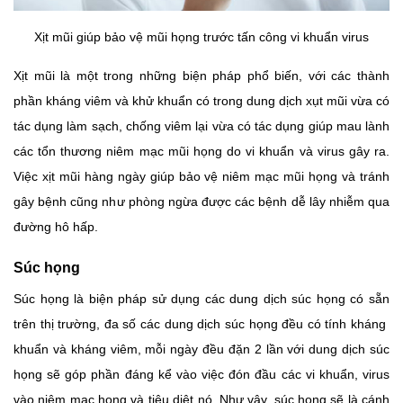
Xịt mũi giúp bảo vệ mũi họng trước tấn công vi khuẩn virus
Xịt mũi là một trong những biện pháp phổ biến, với các thành
phần kháng viêm và khử khuẩn có trong dung dịch xụt mũi vừa có
tác dụng làm sạch, chống viêm lại vừa có tác dụng giúp mau lành
các tổn thương niêm mạc mũi họng do vi khuẩn và virus gây ra.
Việc xịt mũi hàng ngày giúp bảo vệ niêm mạc mũi họng và tránh
gây bệnh cũng như phòng ngừa được các bệnh dễ lây nhiễm qua
đường hô hấp.
Súc họng
Súc họng là biện pháp sử dụng các dung dịch súc họng có sẵn
trên thị trường, đa số các dung dịch súc họng đều có tính kháng
khuẩn và kháng viêm, mỗi ngày đều đặn 2 lần với dung dịch súc
họng sẽ góp phần đáng kể vào việc đón đầu các vi khuẩn, virus
vào niêm mạc họng và tiêu diệt nó. Như vậy, súc họng sẽ là cánh