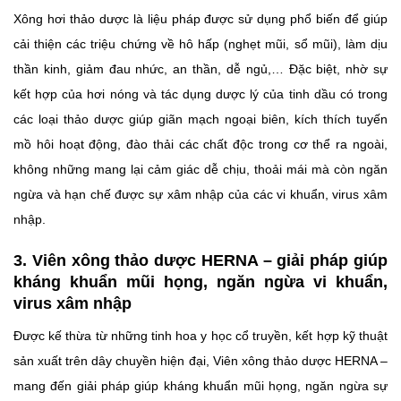
Xông hơi thảo dược là liệu pháp được sử dụng phổ biến để giúp
cải thiện các triệu chứng về hô hấp (nghẹt mũi, sổ mũi), làm dịu
thần kinh, giảm đau nhức, an thần, dễ ngủ,… Đặc biệt, nhờ sự
kết hợp của hơi nóng và tác dụng dược lý của tinh dầu có trong
các loại thảo dược giúp giãn mạch ngoại biên, kích thích tuyến
mồ hôi hoạt động, đào thải các chất độc trong cơ thể ra ngoài,
không những mang lại cảm giác dễ chịu, thoải mái mà còn ngăn
ngừa và hạn chế được sự xâm nhập của các vi khuẩn, virus xâm
nhập.
3. Viên xông thảo dược HERNA – giải pháp giúp
kháng khuẩn mũi họng, ngăn ngừa vi khuẩn,
virus xâm nhập
Được kế thừa từ những tinh hoa y học cổ truyền, kết hợp kỹ thuật
sản xuất trên dây chuyền hiện đại, Viên xông thảo dược HERNA –
mang đến giải pháp giúp kháng khuẩn mũi họng, ngăn ngừa sự