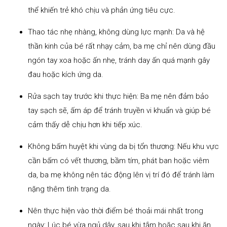
thể khiến trẻ khó chịu và phản ứng tiêu cực.
Thao tác nhẹ nhàng, không dùng lực mạnh: Da và hệ
thần kinh của bé rất nhạy cảm, ba mẹ chỉ nên dùng đầu
ngón tay xoa hoặc ấn nhẹ, tránh day ấn quá mạnh gây
đau hoặc kích ứng da.
Rửa sạch tay trước khi thực hiện: Ba mẹ nên đảm bảo
tay sạch sẽ, ấm áp để tránh truyền vi khuẩn và giúp bé
cảm thấy dễ chịu hơn khi tiếp xúc.
Không bấm huyệt khi vùng da bị tổn thương: Nếu khu vực
cần bấm có vết thương, bầm tím, phát ban hoặc viêm
da, ba mẹ không nên tác động lên vị trí đó để tránh làm
nặng thêm tình trạng da.
Nên thực hiện vào thời điểm bé thoải mái nhất trong
ngày: Lúc bé vừa ngủ dậy, sau khi tắm hoặc sau khi ăn