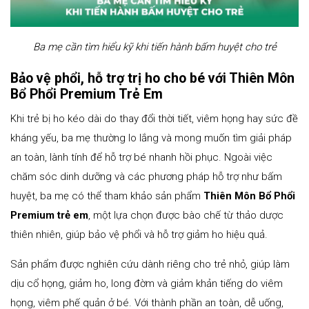
Ba mẹ cần tìm hiểu kỹ khi tiến hành bấm huyệt cho trẻ
Bảo vệ phổi, hỗ trợ trị ho cho bé với Thiên Môn
Bổ Phổi Premium Trẻ Em
Khi trẻ bị ho kéo dài do thay đổi thời tiết, viêm họng hay sức đề
kháng yếu, ba mẹ thường lo lắng và mong muốn tìm giải pháp
an toàn, lành tính để hỗ trợ bé nhanh hồi phục. Ngoài việc
chăm sóc dinh dưỡng và các phương pháp hỗ trợ như bấm
huyệt, ba mẹ có thể tham khảo sản phẩm
Thiên Môn Bổ Phổi
Premium trẻ em
, một lựa chọn được bào chế từ thảo dược
thiên nhiên, giúp bảo vệ phổi và hỗ trợ giảm ho hiệu quả.
Sản phẩm được nghiên cứu dành riêng cho trẻ nhỏ, giúp làm
dịu cổ họng, giảm ho, long đờm và giảm khản tiếng do viêm
họng, viêm phế quản ở bé. Với thành phần an toàn, dễ uống,