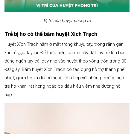
Vị trí của huyệt phong trì
Trẻ bị ho có thể bấm huyệt Xích Trạch
Huyệt Xích Trạch nằm ở mặt trong khuỷu tay, trong rãnh gân
khi trẻ gập tay lại. Để thực hiện, ba mẹ hãy đặt tay trẻ lên bàn,
dùng ngón tay cái day nhẹ vào huyệt theo vòng tròn trong 30
-60 giây. Bấm huyệt Xích Trạch có tác dụng hỗ trợ thanh phế
nhiệt, giảm ho và dịu cổ họng, phù hợp với những trường hợp
trẻ ho khan, rát họng hoặc có dấu hiệu viêm nhẹ đường hô
hấp.