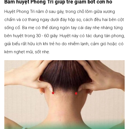
Bấm huyệt Phong Trì giúp trẻ giảm bớt cơn ho
Huyệt Phong Trì nằm ở sau gáy, trong chỗ lõm giữa xương
chẩm và cơ thang ngay dưới đáy hộp sọ, cách đều hai bên cột
sống cổ. Ba mẹ có thể dùng ngón tay cái day nhẹ nhàng từng
bên huyệt trong 30 - 60 giây. Huyệt này có tác dụng tán phong,
giải biểu rất hữu ích khi trẻ ho do nhiễm lạnh, cảm gió hoặc có
kèm nghẹt mũi, sốt nhẹ.