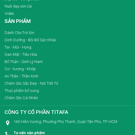
Nuôi dạy con cái
Video
SẢN PHẨM
Dành Cho Trẻ Em
Dinh Dưỡng - Bồi Bổ Sức Khỏe
Tai - Mũi - Họng
Gan Mật - Tiêu Hóa
Bổ Thận - Sinh Lý Nam
Cơ - Xương - Khớp
An Thần - Thần Kinh
Chăm Sóc Sắc Đẹp - Nội Tiết Tố
Thực phẩm bổ sung
Chăm Sóc Cá Nhân
CÔNG TY CỔ PHẦN TITAFA
160 Hiền Vương, Phường Phú Thạnh, Quận Tân Phú, TP. HCM
Tư vấn sản phẩm