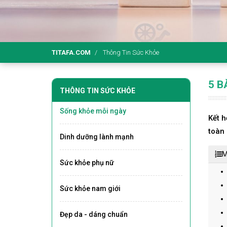
TITAFA.COM
Thông Tin Sức Khỏe
5 B
THÔNG TIN SỨC KHỎE
Sống khỏe mỗi ngày
Kết h
toàn 
Dinh dưỡng lành mạnh
M
Sức khỏe phụ nữ
Sức khỏe nam giới
Đẹp da - dáng chuẩn