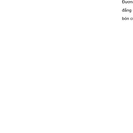
Đương
đắng 
bón c