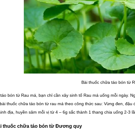
Bài thuốc c
hữa táo bón từ 
ị táo bón từ Rau má, bạn chỉ cần xây sinh tố Rau má uống mỗi ngày. Ng
bài thuốc chữa táo bón từ rau má theo công thức sau: Vừng đen, đậu đ
sinh địa, huyền sâm mỗi vị từ 4 – 6g sắc thành 1 thang chia uống 2-3 l
ài thuốc chữa táo bón từ Đương quy