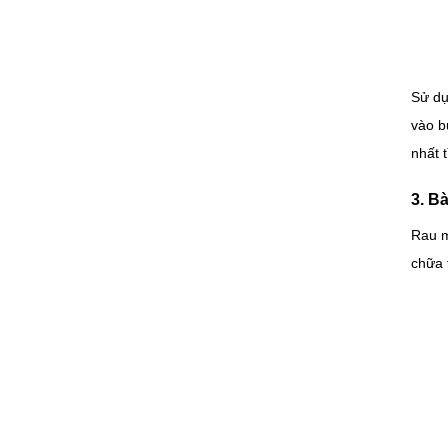
Sử dụ
vào b
nhất 
3. B
Rau m
chữa 