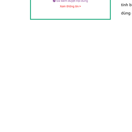
tính 
dùng 