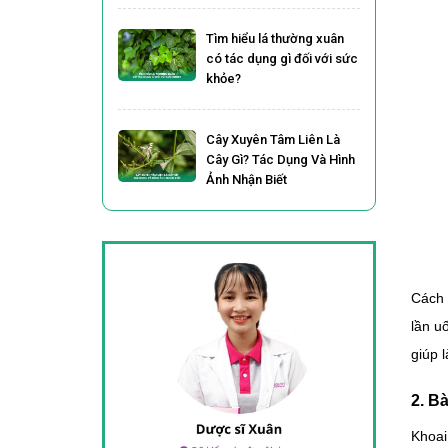
Tìm hiểu lá thường xuân
có tác dụng gì đối với sức
khỏe?
Cây Xuyên Tâm Liên Là
Cây Gì? Tác Dụng Và Hình
Ảnh Nhận Biết
Cách 
lần u
giúp 
2. B
Khoai