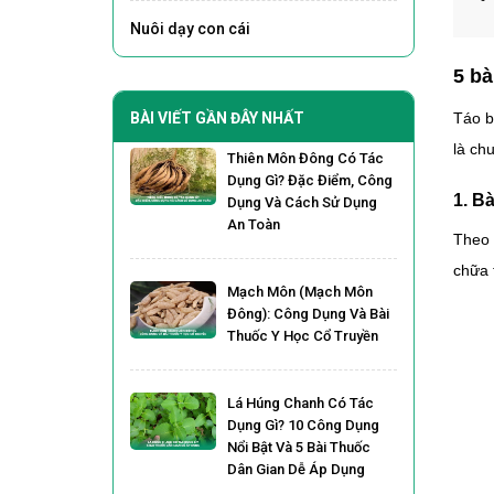
Nuôi dạy con cái
5 bà
BÀI VIẾT GẦN ĐÂY NHẤT
Táo b
là ch
Thiên Môn Đông Có Tác
Dụng Gì? Đặc Điểm, Công
1. B
Dụng Và Cách Sử Dụng
An Toàn
Theo 
chữa 
Mạch Môn (Mạch Môn
Đông): Công Dụng Và Bài
Thuốc Y Học Cổ Truyền
Lá Húng Chanh Có Tác
Dụng Gì? 10 Công Dụng
Nổi Bật Và 5 Bài Thuốc
Dân Gian Dễ Áp Dụng