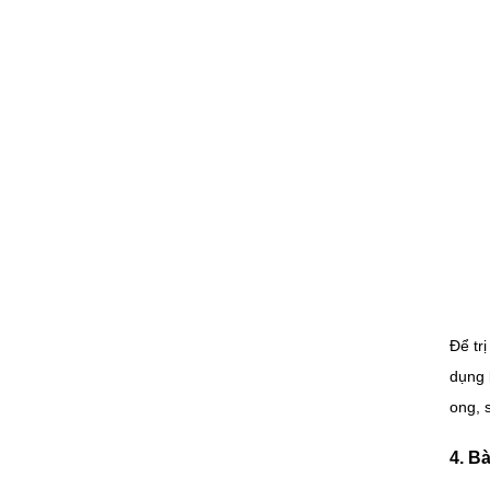
Để tr
dụng 
ong, 
4. B