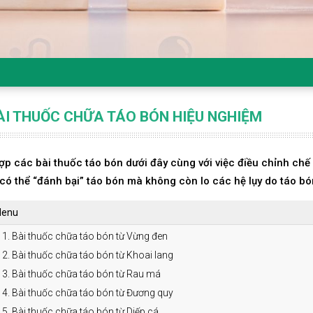
ÀI THUỐC CHỮA TÁO BÓN HIỆU NGHIỆM
ợp các bài thuốc táo bón dưới đây cùng với việc điều chỉnh chế
có thể “đánh bại” táo bón mà không còn lo các hệ lụy do táo bó
enu
1. Bài thuốc chữa táo bón từ Vừng đen
2. Bài thuốc chữa táo bón từ Khoai lang
3. Bài thuốc chữa táo bón từ Rau má
4. Bài thuốc chữa táo bón từ Đương quy
5. Bài thuốc chữa táo bón từ Diếp cá