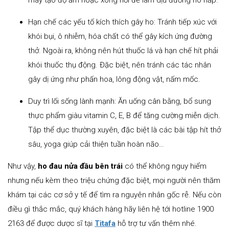
Hạn chế các yếu tố kích thích gây ho: Tránh tiếp xúc với
khói bụi, ô nhiễm, hóa chất có thể gây kích ứng đường
thở. Ngoài ra, không nên hút thuốc lá và hạn chế hít phải
khói thuốc thụ động. Đặc biệt, nên tránh các tác nhân
gây dị ứng như phấn hoa, lông động vật, nấm mốc.
Duy trì lối sống lành mạnh: Ăn uống cân bằng, bổ sung
thực phẩm giàu vitamin C, E, B để tăng cường miễn dịch.
Tập thể dục thường xuyên, đặc biệt là các bài tập hít thở
sâu, yoga giúp cải thiện tuần hoàn não…
Như vậy,
ho đau nửa đầu bên trái
có thể không nguy hiểm
nhưng nếu kèm theo triệu chứng đặc biệt, mọi người nên thăm
khám tại các cơ sở y tế để tìm ra nguyên nhân gốc rễ. Nếu còn
điều gì thắc mắc, quý khách hàng hãy liên hệ tới hotline 1900
2163 để được dược sĩ tại
Titafa
hỗ trợ tư vấn thêm nhé.