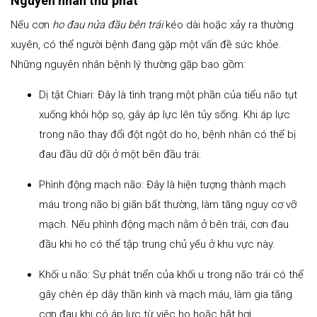
Nguyên nhân thứ phát
Nếu cơn
ho đau nửa đầu bên trái
kéo dài hoặc xảy ra thường
xuyên, có thể người bệnh đang gặp một vấn đề sức khỏe.
Những nguyên nhân bệnh lý thường gặp bao gồm:
Dị tật Chiari: Đây là tình trạng một phần của tiểu não tụt
xuống khỏi hộp sọ, gây áp lực lên tủy sống. Khi áp lực
trong não thay đổi đột ngột do ho, bệnh nhân có thể bị
đau đầu dữ dội ở một bên đầu trái.
Phình động mạch não: Đây là hiện tượng thành mạch
máu trong não bị giãn bất thường, làm tăng nguy cơ vỡ
mạch. Nếu phình động mạch nằm ở bên trái, cơn đau
đầu khi ho có thể tập trung chủ yếu ở khu vực này.
Khối u não: Sự phát triển của khối u trong não trái có thể
gây chèn ép dây thần kinh và mạch máu, làm gia tăng
cơn đau khi có áp lực từ việc ho hoặc hắt hơi.