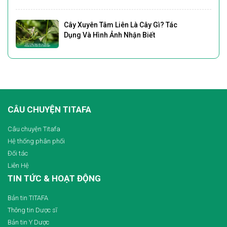
Cây Xuyên Tâm Liên Là Cây Gì? Tác
Dụng Và Hình Ảnh Nhận Biết
CÂU CHUYỆN TITAFA
Câu chuyện Titafa
Hệ thống phân phối
Đối tác
Liên Hệ
TIN TỨC & HOẠT ĐỘNG
Bản tin TITAFA
Thông tin Dược sĩ
Bản tin Y Dược