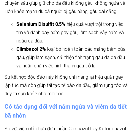
chuyên sâu giúp giữ cho da đầu không gàu, không ngứa và
luôn khỏe mạnh dù cả người bị gàu nặng, gàu dai dẵng.
Selenium Disulfit 0.5%
hiệu quả vượt trội trong việc
tìm và đánh bay nấm gây gàu, làm sạch vảy nấm và
ngứa da đầu.
Climbazol 2%
loại bỏ hoàn toàn các mảng bám của
gàu, giúp làm sạch, cải thiện tình trạng gàu da da đầu
và ngăn chặn việc hình thành gàu trở lạ
Sự kết hợp độc đáo này không chỉ mang lại hiệu quả ngay
lập tức mà còn giúp tái tạo tế bào da đầu, giảm rụng tóc và
duy trì sức khỏe cho mái tóc.
Có tác dụng đối với nấm ngứa và viêm da tiết
bã nhờn
So
với việc chỉ chứa đơn thuần Climbazol hay Ketoconazol