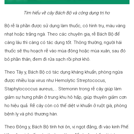
Tìm hiểu về cây Bách Bộ và công dụng trị ho
Bộ rễ là phần được sử dụng làm thuốc, có hình trụ, màu vàng
nhạt hoặc trắng ngà. Theo các chuyên gia, rễ Bách Bộ để
càng lâu thì càng có tác dụng tốt. Thông thường, người hái
thuốc sẽ thu hoạch rễ vào mùa đông hoặc mùa xuân, sau đó
bỏ phần thân, đem đi rửa sạch rồi phơi khô.
Theo Tây y, Bách Bộ có tác dụng kháng khuẩn, phòng ngừa
được nhiều loại virus như Hemolytic Streptococus,
Staphylococcus aureus,... Stemonin trong rễ cây giúp làm
giảm sự hưng phấn ở trung khu hô hấp, giúp thuyên giảm cơn
ho hiệu quả. Rễ cây còn có thể diệt vi khuẩn ở ruột già, phòng
bệnh lỵ và phó thương hàn.
Theo Đông y, Bách Bộ tính hơi ôn, vị ngọt đắng, đi vào kinh Phế.