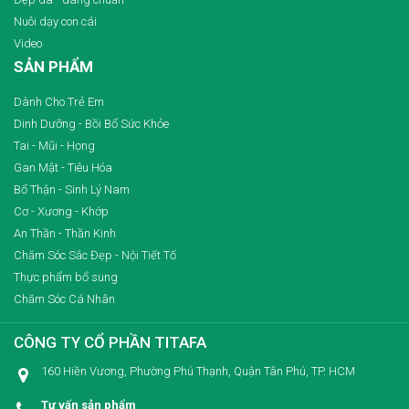
Nuôi dạy con cái
Video
SẢN PHẨM
Dành Cho Trẻ Em
Dinh Dưỡng - Bồi Bổ Sức Khỏe
Tai - Mũi - Họng
Gan Mật - Tiêu Hóa
Bổ Thận - Sinh Lý Nam
Cơ - Xương - Khớp
An Thần - Thần Kinh
Chăm Sóc Sắc Đẹp - Nội Tiết Tố
Thực phẩm bổ sung
Chăm Sóc Cá Nhân
CÔNG TY CỔ PHẦN TITAFA
160 Hiền Vương, Phường Phú Thạnh, Quận Tân Phú, TP. HCM
Tư vấn sản phẩm