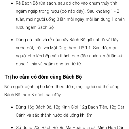
Rễ Bách Bộ rửa sạch, sau đó cho vào chum thủy tinh
ngâm ngập trong rượu (có nắp đậy). Sau khoảng 1 - 2
tuần, mọi người uống 3 lần mỗi ngày, mỗi lần dùng 1 chén
rượu ngâm Bách Bộ.
Dùng cả thân và rễ của cây Bách Bộ giã nát rồi vắt lấy
nước cốt, trộn với Mật Ong theo tỉ lệ 1:1. Sau đó, mọi
người cho lên bếp nấu thành cao đặc quánh, mỗi lần sử
dụng 1 thìa và ngậm cho tan từ từ.
Trị ho cảm có đờm cùng Bách Bộ
Nếu người bệnh bị ho kèm theo đờm, mọi người có thể dùng
Bách Bộ theo 3 cách sau đây:
Dùng 16g Bách Bộ, 12g Kinh Giới, 12g Bạch Tiền, 12g Cát
Cánh và sắc thành nước để uống khi ấm.
Sử dụng 20g Bách Bộ, 8g Ma Hoàng, 5 cái Miên Hoa Căn