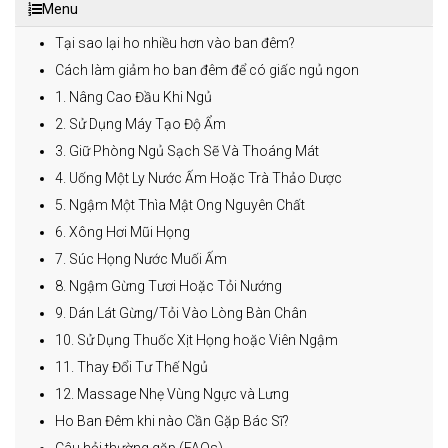
Menu
Tại sao lại ho nhiều hơn vào ban đêm?
Cách làm giảm ho ban đêm để có giấc ngủ ngon
1. Nâng Cao Đầu Khi Ngủ
2. Sử Dụng Máy Tạo Độ Ẩm
3. Giữ Phòng Ngủ Sạch Sẽ Và Thoáng Mát
4. Uống Một Ly Nước Ấm Hoặc Trà Thảo Dược
5. Ngậm Một Thìa Mật Ong Nguyên Chất
6. Xông Hơi Mũi Họng
7. Súc Họng Nước Muối Ấm
8. Ngậm Gừng Tươi Hoặc Tỏi Nướng
9. Dán Lát Gừng/Tỏi Vào Lòng Bàn Chân
10. Sử Dụng Thuốc Xịt Họng hoặc Viên Ngậm
11. Thay Đổi Tư Thế Ngủ
12. Massage Nhẹ Vùng Ngực và Lưng
Ho Ban Đêm khi nào Cần Gặp Bác Sĩ?