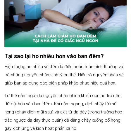
Tại sao lại ho nhiều hơn vào ban đêm?
Hiện tượng ho nhiều về đêm là điều hoàn toàn bình thường và
có những nguyên nhân sinh lý cụ thể. Hiểu rõ nguyên nhân sẽ
giúp bạn áp dụng các biện pháp khắc phục hiệu quả hơn.
Tư thế nằm ngửa là nguyên nhân chính khiến cơn ho trở nên
dữ dội hơn vào ban đêm. Khi nằm ngang, dịch nhầy từ mũi
họng (chảy dịch mũi sau) và axit từ dạ dày (trong trường hợp
trào ngược dạ dày thực quản) dễ dàng chảy xuống cổ họng,
gây kích ứng và kích hoạt phản xạ ho.