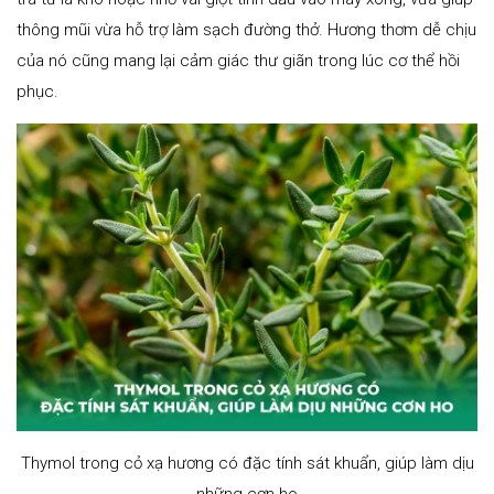
thông mũi vừa hỗ trợ làm sạch đường thở. Hương thơm dễ chịu
của nó cũng mang lại cảm giác thư giãn trong lúc cơ thể hồi
phục.
Thymol trong cỏ xạ hương có đặc tính sát khuẩn, giúp làm dịu
những cơn ho