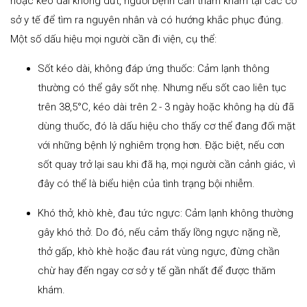
hoặc kéo dài không dứt, người bệnh cần thăm khám tại các cơ
sở y tế để tìm ra nguyên nhân và có hướng khắc phục đúng.
Một số dấu hiệu mọi người cần đi viện, cụ thể:
Sốt kéo dài, không đáp ứng thuốc: Cảm lạnh thông
thường có thể gây sốt nhẹ. Nhưng nếu sốt cao liên tục
trên 38,5°C, kéo dài trên 2 - 3 ngày hoặc không hạ dù đã
dùng thuốc, đó là dấu hiệu cho thấy cơ thể đang đối mặt
với những bệnh lý nghiêm trọng hơn. Đặc biệt, nếu cơn
sốt quay trở lại sau khi đã hạ, mọi người cần cảnh giác, vì
đây có thể là biểu hiện của tình trạng bội nhiễm.
Khó thở, khò khè, đau tức ngực: Cảm lạnh không thường
gây khó thở. Do đó, nếu cảm thấy lồng ngực nặng nề,
thở gấp, khò khè hoặc đau rát vùng ngực, đừng chần
chừ hay đến ngay cơ sở y tế gần nhất để được thăm
khám.