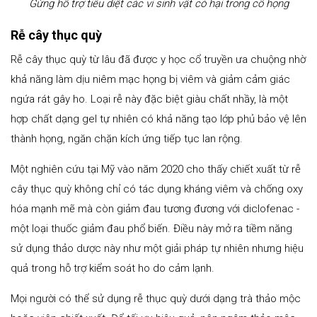
Gừng hỗ trợ tiêu diệt các vi sinh vật có hại trong cổ họng
Rễ cây thục quỳ
Rễ cây thục quỳ từ lâu đã được y học cổ truyền ưa chuộng nhờ
khả năng làm dịu niêm mạc họng bị viêm và giảm cảm giác
ngứa rát gây ho. Loại rễ này đặc biệt giàu chất nhầy, là một
hợp chất dạng gel tự nhiên có khả năng tạo lớp phủ bảo vệ lên
thành họng, ngăn chặn kích ứng tiếp tục lan rộng.
Một nghiên cứu tại Mỹ vào năm 2020 cho thấy chiết xuất từ rễ
cây thục quỳ không chỉ có tác dụng kháng viêm và chống oxy
hóa mạnh mẽ mà còn giảm đau tương đương với diclofenac -
một loại thuốc giảm đau phổ biến. Điều này mở ra tiềm năng
sử dụng thảo dược này như một giải pháp tự nhiên nhưng hiệu
quả trong hỗ trợ kiểm soát ho do cảm lạnh.
Mọi người có thể sử dụng rễ thục quỳ dưới dạng trà thảo mộc