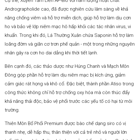
Cụ thể, Xuyên Tâm Liên AP-Bio với hàm lượng hoạt chất
Andrographolide cao, đã được nghiên cứu lâm sàng về khả
năng chống viêm và hỗ trợ miễn dịch, giúp hỗ trợ làm dịu cơn
ho và bảo vệ lớp niêm mạc hô hấp khỏi các tác nhân virus, vi
khuẩn. Trong khi đó, Lá Thường Xuân chứa Saponin hỗ trợ làm
loãng đờm và giãn cơ trơn phế quản - một trong những nguyên
nhân gây ra cơn ho dai dẳng khi thời tiết lạnh.
Bên cạnh đó, các thảo dược như Húng Chanh và Mạch Môn
Đông góp phần hỗ trợ làm dịu niêm mạc bị kích ứng, giảm
cảm giác rát họng và khô cổ. Đặc biệt, thành phần Atiso trong
công thức không chỉ hỗ trợ chống oxy hóa mà còn thúc đẩy
khả năng thải độc, bảo vệ phổi trước các yếu tố có hại từ môi
trường.
Thiên Môn Bổ Phổi Premium được bào chế dạng siro có vị
thanh nhẹ, dễ hấp thu, thân thiện với cả trẻ nhỏ và người lớn