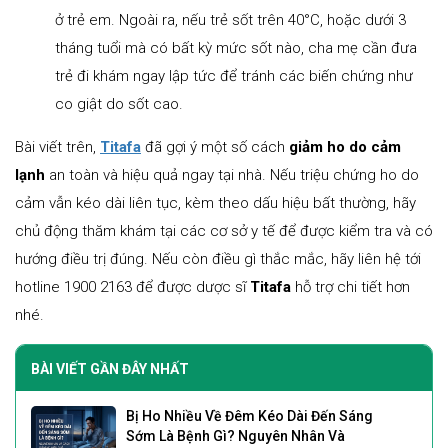
ở trẻ em. Ngoài ra, nếu trẻ sốt trên 40°C, hoặc dưới 3
tháng tuổi mà có bất kỳ mức sốt nào, cha mẹ cần đưa
trẻ đi khám ngay lập tức để tránh các biến chứng như
co giật do sốt cao.
Bài viết trên,
Titafa
đã gợi ý một số cách
giảm ho do cảm
lạnh
an toàn và hiệu quả ngay tại nhà. Nếu triệu chứng ho do
cảm vẫn kéo dài liên tục, kèm theo dấu hiệu bất thường, hãy
chủ động thăm khám tại các cơ sở y tế để được kiểm tra và có
hướng điều trị đúng. Nếu còn điều gì thắc mắc, hãy liên hệ tới
hotline 1900 2163 để được dược sĩ
Titafa
hỗ trợ chi tiết hơn
nhé.
BÀI VIẾT GẦN ĐÂY NHẤT
Bị Ho Nhiều Về Đêm Kéo Dài Đến Sáng
Sớm Là Bệnh Gì? Nguyên Nhân Và