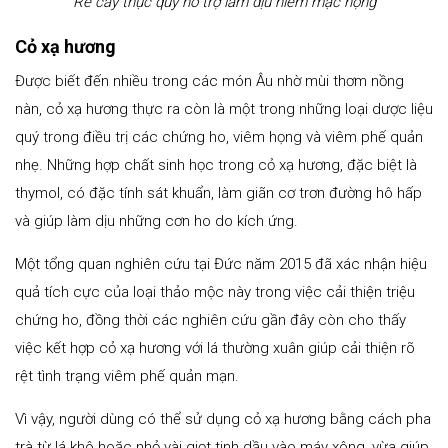
Rễ cây thục quỳ hỗ trợ làm dịu niêm mạc họng
Cỏ xạ hương
Được biết đến nhiều trong các món Âu nhờ mùi thơm nồng
nàn, cỏ xạ hương thực ra còn là một trong những loại dược liệu
quý trong điều trị các chứng ho, viêm họng và viêm phế quản
nhẹ. Những hợp chất sinh học trong cỏ xạ hương, đặc biệt là
thymol, có đặc tính sát khuẩn, làm giãn cơ trơn đường hô hấp
và giúp làm dịu những cơn ho do kích ứng.
Một tổng quan nghiên cứu tại Đức năm 2015 đã xác nhận hiệu
quả tích cực của loại thảo mộc này trong việc cải thiện triệu
chứng ho, đồng thời các nghiên cứu gần đây còn cho thấy
việc kết hợp cỏ xạ hương với lá thường xuân giúp cải thiện rõ
rệt tình trạng viêm phế quản mạn.
Vì vậy, người dùng có thể sử dụng cỏ xạ hương bằng cách pha
trà từ lá khô hoặc nhỏ vài giọt tinh dầu vào máy xông, vừa giúp