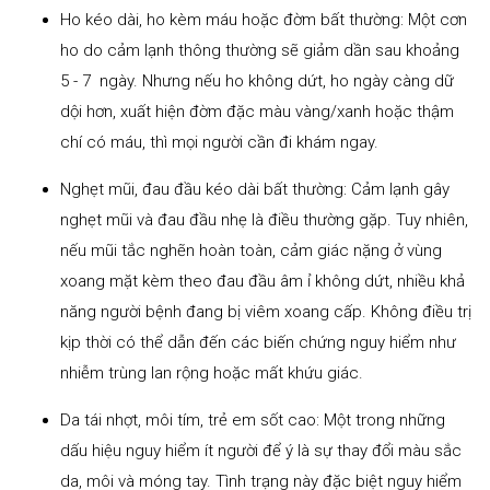
Ho kéo dài, ho kèm máu hoặc đờm bất thường: Một cơn
ho do cảm lạnh thông thường sẽ giảm dần sau khoảng
5 - 7 ngày. Nhưng nếu ho không dứt, ho ngày càng dữ
dội hơn, xuất hiện đờm đặc màu vàng/xanh hoặc thậm
chí có máu, thì mọi người cần đi khám ngay.
Nghẹt mũi, đau đầu kéo dài bất thường: Cảm lạnh gây
nghẹt mũi và đau đầu nhẹ là điều thường gặp. Tuy nhiên,
nếu mũi tắc nghẽn hoàn toàn, cảm giác nặng ở vùng
xoang mặt kèm theo đau đầu âm ỉ không dứt, nhiều khả
năng người bệnh đang bị viêm xoang cấp. Không điều trị
kịp thời có thể dẫn đến các biến chứng nguy hiểm như
nhiễm trùng lan rộng hoặc mất khứu giác.
Da tái nhợt, môi tím, trẻ em sốt cao: Một trong những
dấu hiệu nguy hiểm ít người để ý là sự thay đổi màu sắc
da, môi và móng tay. Tình trạng này đặc biệt nguy hiểm