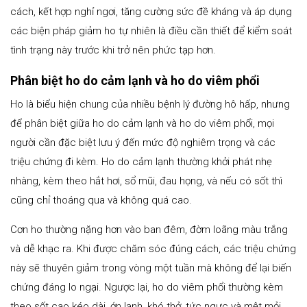
cách, kết hợp nghỉ ngơi, tăng cường sức đề kháng và áp dụng
các biện pháp giảm ho tự nhiên là điều cần thiết để kiểm soát
tình trạng này trước khi trở nên phức tạp hơn.
Phân biệt ho do cảm lạnh và ho do viêm phổi
Ho là biểu hiện chung của nhiều bệnh lý đường hô hấp, nhưng
để phân biệt giữa ho do cảm lạnh và ho do viêm phổi, mọi
người cần đặc biệt lưu ý đến mức độ nghiêm trọng và các
triệu chứng đi kèm. Ho do cảm lạnh thường khởi phát nhẹ
nhàng, kèm theo hắt hơi, sổ mũi, đau họng, và nếu có sốt thì
cũng chỉ thoáng qua và không quá cao.
Cơn ho thường nặng hơn vào ban đêm, đờm loãng màu trắng
và dễ khạc ra. Khi được chăm sóc đúng cách, các triệu chứng
này sẽ thuyên giảm trong vòng một tuần mà không để lại biến
chứng đáng lo ngại. Ngược lại, ho do viêm phổi thường kèm
theo sốt cao kéo dài, ớn lạnh, khó thở, tức ngực và mệt mỏi