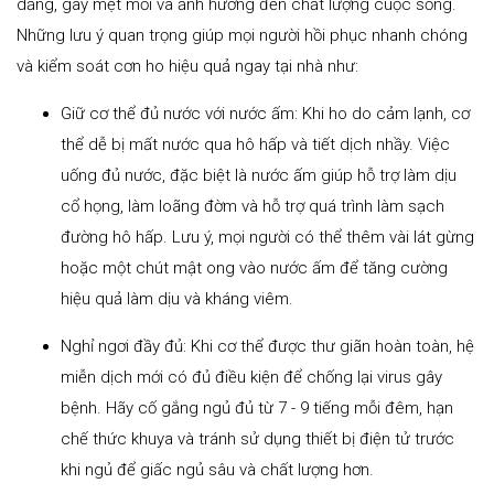
dẳng, gây mệt mỏi và ảnh hưởng đến chất lượng cuộc sống.
Những lưu ý quan trọng giúp mọi người hồi phục nhanh chóng
và kiểm soát cơn ho hiệu quả ngay tại nhà như:
Giữ cơ thể đủ nước với nước ấm: Khi ho do cảm lạnh, cơ
thể dễ bị mất nước qua hô hấp và tiết dịch nhầy. Việc
uống đủ nước, đặc biệt là nước ấm giúp hỗ trợ làm dịu
cổ họng, làm loãng đờm và hỗ trợ quá trình làm sạch
đường hô hấp. Lưu ý, mọi người có thể thêm vài lát gừng
hoặc một chút mật ong vào nước ấm để tăng cường
hiệu quả làm dịu và kháng viêm.
Nghỉ ngơi đầy đủ: Khi cơ thể được thư giãn hoàn toàn, hệ
miễn dịch mới có đủ điều kiện để chống lại virus gây
bệnh. Hãy cố gắng ngủ đủ từ 7 - 9 tiếng mỗi đêm, hạn
chế thức khuya và tránh sử dụng thiết bị điện tử trước
khi ngủ để giấc ngủ sâu và chất lượng hơn.