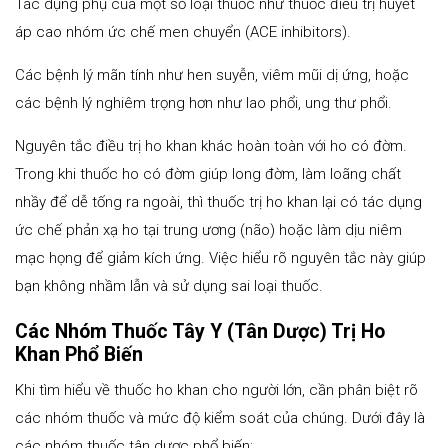
Tác dụng phụ của một số loại thuốc như thuốc điều trị huyết
áp cao nhóm ức chế men chuyển (ACE inhibitors).
Các bệnh lý mãn tính như hen suyễn, viêm mũi dị ứng, hoặc
các bệnh lý nghiêm trọng hơn như lao phổi, ung thư phổi.
Nguyên tắc điều trị ho khan khác hoàn toàn với ho có đờm.
Trong khi thuốc ho có đờm giúp long đờm, làm loãng chất
nhầy để dễ tống ra ngoài, thì thuốc trị ho khan lại có tác dụng
ức chế phản xạ ho tại trung ương (não) hoặc làm dịu niêm
mạc họng để giảm kích ứng. Việc hiểu rõ nguyên tắc này giúp
bạn không nhầm lẫn và sử dụng sai loại thuốc.
Các Nhóm Thuốc Tây Y (Tân Dược) Trị Ho
Khan Phổ Biến
Khi tìm hiểu về thuốc ho khan cho người lớn, cần phân biệt rõ
các nhóm thuốc và mức độ kiểm soát của chúng. Dưới đây là
các nhóm thuốc tân dược phổ biến: