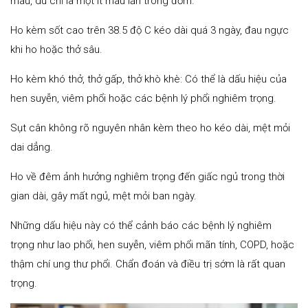
máu, dù chỉ là một ít máu lẫn trong đờm.
Ho kèm sốt cao trên 38.5 độ C kéo dài quá 3 ngày, đau ngực
khi ho hoặc thở sâu.
Ho kèm khó thở, thở gấp, thở khò khè: Có thể là dấu hiệu của
hen suyễn, viêm phổi hoặc các bệnh lý phổi nghiêm trọng.
Sụt cân không rõ nguyên nhân kèm theo ho kéo dài, mệt mỏi
dai dẳng.
Ho về đêm ảnh hưởng nghiêm trọng đến giấc ngủ trong thời
gian dài, gây mất ngủ, mệt mỏi ban ngày.
Những dấu hiệu này có thể cảnh báo các bệnh lý nghiêm
trọng như lao phổi, hen suyễn, viêm phổi mãn tính, COPD, hoặc
thậm chí ung thư phổi. Chẩn đoán và điều trị sớm là rất quan
trọng.