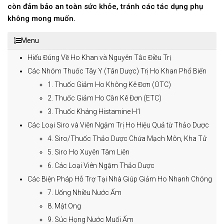
còn đảm bảo an toàn sức khỏe, tránh các tác dụng phụ
không mong muốn.
Menu
Hiểu Đúng Về Ho Khan và Nguyên Tắc Điều Trị
Các Nhóm Thuốc Tây Y (Tân Dược) Trị Ho Khan Phổ Biến
1. Thuốc Giảm Ho Không Kê Đơn (OTC)
2. Thuốc Giảm Ho Cần Kê Đơn (ETC)
3. Thuốc Kháng Histamine H1
Các Loại Siro và Viên Ngậm Trị Ho Hiệu Quả từ Thảo Dược
4. Siro/Thuốc Thảo Dược Chứa Mạch Môn, Kha Tử
5. Siro Ho Xuyên Tâm Liên
6. Các Loại Viên Ngậm Thảo Dược
Các Biện Pháp Hỗ Trợ Tại Nhà Giúp Giảm Ho Nhanh Chóng
7. Uống Nhiều Nước Ấm
8. Mật Ong
9. Súc Họng Nước Muối Ấm