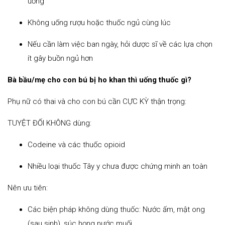
uống
Không uống rượu hoặc thuốc ngủ cùng lúc
Nếu cần làm việc ban ngày, hỏi dược sĩ về các lựa chọn
ít gây buồn ngủ hơn
Bà bầu/mẹ cho con bú bị ho khan thì uống thuốc gì?
Phụ nữ có thai và cho con bú cần CỰC KỲ thận trọng:
TUYỆT ĐỐI KHÔNG dùng:
Codeine và các thuốc opioid
Nhiều loại thuốc Tây y chưa được chứng minh an toàn
Nên ưu tiên:
Các biện pháp không dùng thuốc: Nước ấm, mật ong
(sau sinh), súc họng nước muối