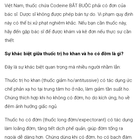
Việt Nam, thuốc chứa Codeine BẮT BUỘC phải có đơn của
bác sĩ. Dược sĩ không được phép bán tự do. Vi phạm quy định
này có thể bị xử phạt nghiêm khắc. Nếu bạn cần thuốc này,
hãy đến gặp bác sĩ để được khám và kê đơn nếu thực sự cần
thiết.
Sự khác biệt giữa thuốc trị ho khan và ho có đờm là gì?
Đây là sự khác biệt quan trọng mà nhiều người nhầm lẫn:
Thuốc trị ho khan (thuốc giảm ho/antitussive) có tác dụng ức
chế phản xạ ho tại trung tâm ho ở não, làm giảm tần suất ho.
Chúng thích hợp khi ho không có đờm, ho do kích ứng, ho về
đêm ảnh hưởng giấc ngủ.
Thuốc ho có đờm (thuốc long đờm/expectorant) có tác dụng
làm loãng đờm, tăng tiết dịch phế quản, giúp đờm tống ra
ngoài dễ dàng hơn. Chúng dùng khi có đờm, ho có bạch đàm.