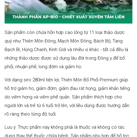
Sản phẩm còn chứa hỗn hợp cao lỏng từ 11 loại thảo dược
quý như Thiên Môn Đông, Mạch Môn Đông, Bách Bộ, Tang
Bạch Bì, Húng Chanh, Kinh Giới và nhiều vị khác - tất cả đều là
những thảo dược được sử dụng lâu đời trong Đông y để bổ
phổi, nhuận phế, long đờm và giảm ho.
Với dạng siro 280ml tiện lợi, Thiên Môn Bổ Phổi Premium giúp
hỗ trợ giảm ho, giảm đờm, giảm đau rát họng, giảm khản tiếng
do viêm họng và viêm phế quản. Sản phẩm thích hợp cho
người lớn và trẻ từ 6 tuổi trở lên, với liều dùng được hướng dẫn
rõ ràng theo từng độ tuổi.
Lưu ý: Thực phẩm này không phải là thuốc và không có tác
dụng thay thế thuốc chữa bệnh. Sản phẩm phù hợp để hỗ trợ