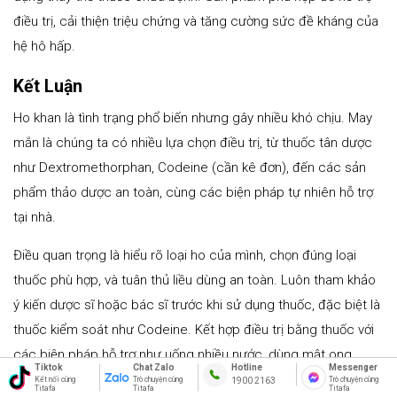
điều trị, cải thiện triệu chứng và tăng cường sức đề kháng của
hệ hô hấp.
Kết Luận
Ho khan là tình trạng phổ biến nhưng gây nhiều khó chịu. May
mắn là chúng ta có nhiều lựa chọn điều trị, từ thuốc tân dược
như Dextromethorphan, Codeine (cần kê đơn), đến các sản
phẩm thảo dược an toàn, cùng các biện pháp tự nhiên hỗ trợ
tại nhà.
Điều quan trọng là hiểu rõ loại ho của mình, chọn đúng loại
thuốc phù hợp, và tuân thủ liều dùng an toàn. Luôn tham khảo
ý kiến dược sĩ hoặc bác sĩ trước khi sử dụng thuốc, đặc biệt là
thuốc kiểm soát như Codeine. Kết hợp điều trị bằng thuốc với
các biện pháp hỗ trợ như uống nhiều nước, dùng mật ong,
Tiktok
Chat Zalo
Messenger
Hotline
tránh yếu tố kích thích sẽ giúp bạn nhanh chóng khỏi ho và trở
Kết nối cùng
Trò chuyện cùng
Trò chuyện cùng
1900 2163
Titafa
Titafa
Titafa