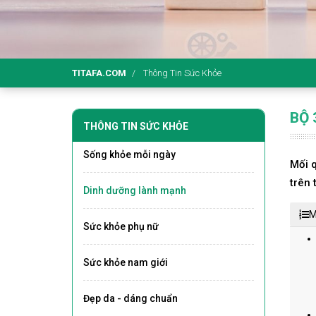
TITAFA.COM
Thông Tin Sức Khỏe
BỘ 
THÔNG TIN SỨC KHỎE
Sống khỏe mỗi ngày
Mối 
trên 
Dinh dưỡng lành mạnh
M
Sức khỏe phụ nữ
Sức khỏe nam giới
Đẹp da - dáng chuẩn