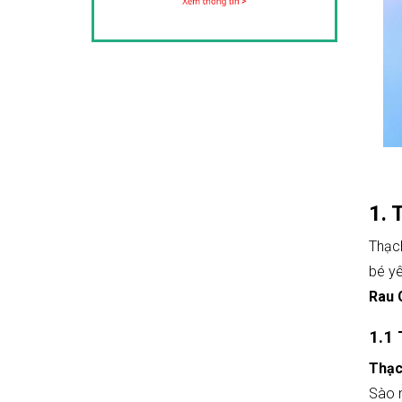
1. 
Thạch
bé y
Rau 
1.1
Thạc
Sào n