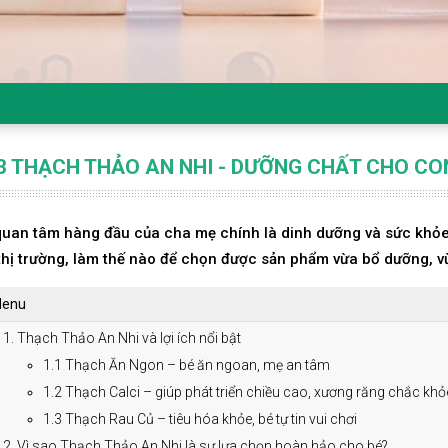
3 THẠCH THẢO AN NHI - DƯỠNG CHẤT CHO C
quan tâm hàng đầu của cha mẹ chính là dinh dưỡng và sức khỏ
thị trường, làm thế nào để chọn được sản phẩm vừa bổ dưỡng, v
enu
1. Thạch Thảo An Nhi và lợi ích nổi bật
1.1 Thạch Ăn Ngon – bé ăn ngoan, mẹ an tâm
1.2 Thạch Calci – giúp phát triển chiều cao, xương răng chắc khỏ
1.3 Thạch Rau Củ – tiêu hóa khỏe, bé tự tin vui chơi
2. Vì sao Thạch Thảo An Nhi là sự lựa chọn hoàn hảo cho bé?