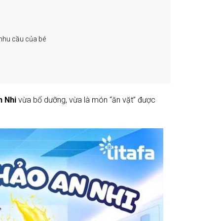
 nhu cầu của bé
n Nhi
vừa bổ dưỡng, vừa là món “ăn vặt” được