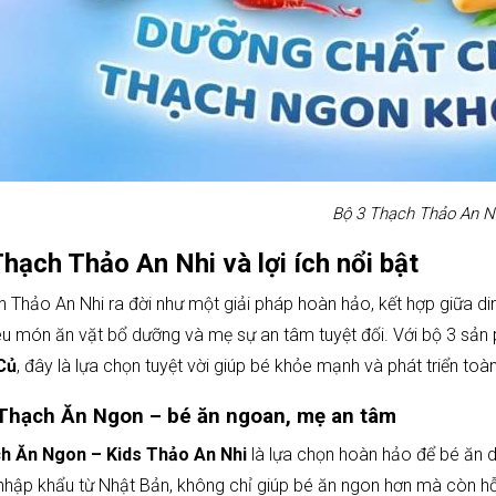
Bộ 3 Thạch Thảo An N
Thạch Thảo An Nhi và lợi ích nổi bật
 Thảo An Nhi ra đời như một giải pháp hoàn hảo, kết hợp giữa 
êu món ăn vặt bổ dưỡng và mẹ sự an tâm tuyệt đối. Với bộ 3 sả
Củ
, đây là lựa chọn tuyệt vời giúp bé khỏe mạnh và phát triển toàn
 Thạch Ăn Ngon – bé ăn ngoan, mẹ an tâm
h Ăn Ngon – Kids Thảo An Nhi
là lựa chọn hoàn hảo để bé ăn 
hập khẩu từ Nhật Bản, không chỉ giúp bé ăn ngon hơn mà còn hỗ t