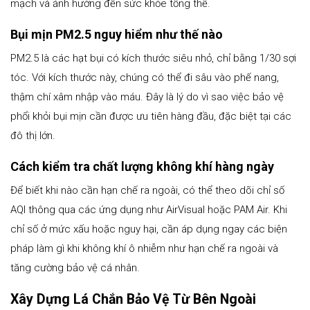
mạch và ảnh hưởng đến sức khỏe tổng thể.
Bụi mịn PM2.5 nguy hiểm như thế nào
PM2.5 là các hạt bụi có kích thước siêu nhỏ, chỉ bằng 1/30 sợi
tóc. Với kích thước này, chúng có thể đi sâu vào phế nang,
thậm chí xâm nhập vào máu. Đây là lý do vì sao việc bảo vệ
phổi khỏi bụi mịn cần được ưu tiên hàng đầu, đặc biệt tại các
đô thị lớn.
Cách kiểm tra chất lượng không khí hàng ngày
Để biết khi nào cần hạn chế ra ngoài, có thể theo dõi chỉ số
AQI thông qua các ứng dụng như AirVisual hoặc PAM Air. Khi
chỉ số ở mức xấu hoặc nguy hại, cần áp dụng ngay các biện
pháp làm gì khi không khí ô nhiễm như hạn chế ra ngoài và
tăng cường bảo vệ cá nhân.
Xây Dựng Lá Chắn Bảo Vệ Từ Bên Ngoài