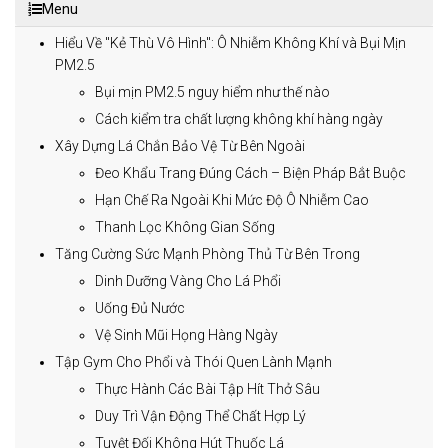
Menu
Hiểu Về "Kẻ Thù Vô Hình": Ô Nhiễm Không Khí và Bụi Mịn
PM2.5
Bụi mịn PM2.5 nguy hiểm như thế nào
Cách kiểm tra chất lượng không khí hàng ngày
Xây Dựng Lá Chắn Bảo Vệ Từ Bên Ngoài
Đeo Khẩu Trang Đúng Cách – Biện Pháp Bắt Buộc
Hạn Chế Ra Ngoài Khi Mức Độ Ô Nhiễm Cao
Thanh Lọc Không Gian Sống
Tăng Cường Sức Mạnh Phòng Thủ Từ Bên Trong
Dinh Dưỡng Vàng Cho Lá Phổi
Uống Đủ Nước
Vệ Sinh Mũi Họng Hàng Ngày
Tập Gym Cho Phổi và Thói Quen Lành Mạnh
Thực Hành Các Bài Tập Hít Thở Sâu
Duy Trì Vận Động Thể Chất Hợp Lý
Tuyệt Đối Không Hút Thuốc Lá