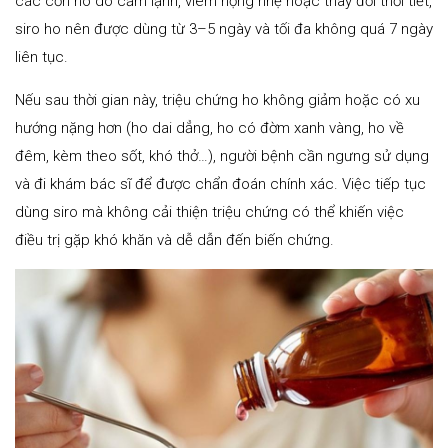
các cơn ho do cảm lạnh, viêm họng nhẹ hoặc thay đổi thời tiết,
siro ho nên được dùng từ 3–5 ngày và tối đa không quá 7 ngày
liên tục.
Nếu sau thời gian này, triệu chứng ho không giảm hoặc có xu
hướng nặng hơn (ho dai dẳng, ho có đờm xanh vàng, ho về
đêm, kèm theo sốt, khó thở…), người bệnh cần ngưng sử dụng
và đi khám bác sĩ để được chẩn đoán chính xác. Việc tiếp tục
dùng siro mà không cải thiện triệu chứng có thể khiến việc
điều trị gặp khó khăn và dễ dẫn đến biến chứng.