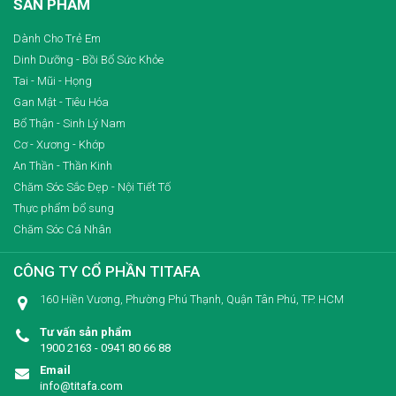
SẢN PHẨM
Dành Cho Trẻ Em
Dinh Dưỡng - Bồi Bổ Sức Khỏe
Tai - Mũi - Họng
Gan Mật - Tiêu Hóa
Bổ Thận - Sinh Lý Nam
Cơ - Xương - Khớp
An Thần - Thần Kinh
Chăm Sóc Sắc Đẹp - Nội Tiết Tố
Thực phẩm bổ sung
Chăm Sóc Cá Nhân
CÔNG TY CỔ PHẦN TITAFA
160 Hiền Vương, Phường Phú Thạnh, Quận Tân Phú, TP. HCM
Tư vấn sản phẩm
1900 2163 - 0941 80 66 88
Email
info@titafa.com