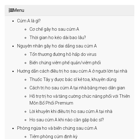
Menu
Cúm A là gì?
Cơ chế gây ho sau cúm A
Thời gian ho kéo dài bao lâu?
Nguyên nhân gây ho dai dẳng sau cúm A
Tổn thương đường hô hấp do virus
Biến chứng viêm phế quản/viêm phổi
Hướng dẫn cách điều trị ho sau cúm A ở người lớn tại nhà
Thuốc Tây y được bác sĩ kê toa, khuyên dùng
Cách trị ho sau cúm A tại nhà bằng mẹo dân gian
Hỗ trợ trị ho và tăng cường chức năng phổi với Thiên
Môn Bổ Phổi Premium
Lời khuyên khi điều trị ho sau cúm A tại nhà
Ho sau cúm A khi nào cần gặp bác sĩ?
Phòng ngừa ho và biến chứng sau cúm A
Tiêm phòng cúm định kỳ