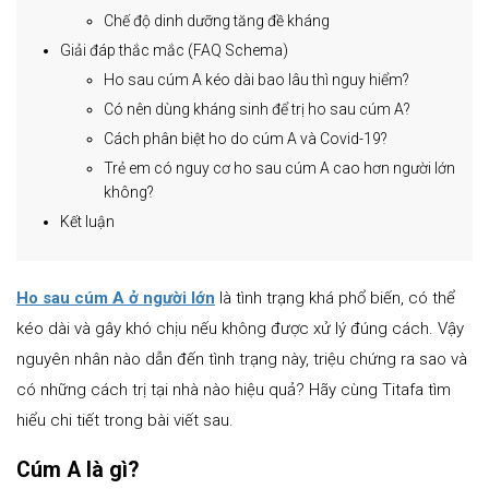
Chế độ dinh dưỡng tăng đề kháng
Giải đáp thắc mắc (FAQ Schema)
Ho sau cúm A kéo dài bao lâu thì nguy hiểm?
Có nên dùng kháng sinh để trị ho sau cúm A?
Cách phân biệt ho do cúm A và Covid-19?
Trẻ em có nguy cơ ho sau cúm A cao hơn người lớn
không?
Kết luận
Ho sau cúm A ở người lớn
là tình trạng khá phổ biến, có thể
kéo dài và gây khó chịu nếu không được xử lý đúng cách. Vậy
nguyên nhân nào dẫn đến tình trạng này, triệu chứng ra sao và
có những cách trị tại nhà nào hiệu quả? Hãy cùng Titafa tìm
hiểu chi tiết trong bài viết sau.
Cúm A là gì?