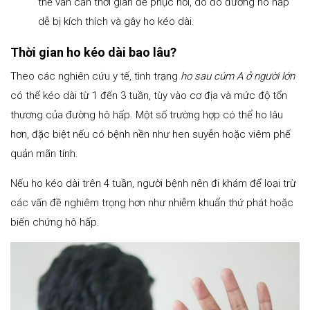
thể vẫn cần thời gian để phục hồi, do đó đường hô hấp
dễ bị kích thích và gây ho kéo dài.
Thời gian ho kéo dài bao lâu?
Theo các nghiên cứu y tế, tình trạng
ho sau cúm A ở người lớn
có thể kéo dài từ 1 đến 3 tuần, tùy vào cơ địa và mức độ tổn
thương của đường hô hấp. Một số trường hợp có thể ho lâu
hơn, đặc biệt nếu có bệnh nền như hen suyễn hoặc viêm phế
quản mãn tính.
Nếu ho kéo dài trên 4 tuần, người bệnh nên đi khám để loại trừ
các vấn đề nghiêm trọng hơn như nhiễm khuẩn thứ phát hoặc
biến chứng hô hấp.