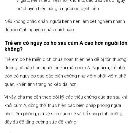
vị giác, kèm theo mệt mỏi, khó thở, đau đầu và có nguy
cơ chuyển biến nặng ở người có bệnh nền.
Nếu không chắc chắn, người bệnh nên làm xét nghiệm nhanh
để xác định nguyên nhân chính xác.
Trẻ em có nguy cơ ho sau cúm A cao hơn người lớn
không?
Trẻ em có hệ miễn dịch chưa hoàn thiện nên dễ bị tổn thương
đường hô hấp hơn người lớn khi mắc cúm A. Ngoài ra, trẻ nhỏ
còn có nguy cơ cao gặp biến chứng như viêm phổi, viêm phế
quản, khiến tình trạng ho kéo dài hơn.
Vì vậy, cha mẹ cần theo dõi kỹ các triệu chứng của trẻ sau khi
khỏi cúm A, đồng thời thực hiện các biện pháp phòng ngừa
như tiêm phòng, giữ vệ sinh sạch sẽ và bổ sung dinh dưỡng
đầy đủ để tăng cường sức đề kháng.