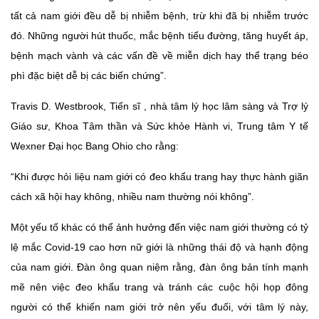
tất cả nam giới đều dễ bị nhiễm bệnh, trừ khi đã bị nhiễm trước
đó. Những người hút thuốc, mắc bệnh tiểu đường, tăng huyết áp,
bệnh mạch vành và các vấn đề về miễn dịch hay thể trạng béo
phì đặc biệt dễ bị các biến chứng”.
Travis D. Westbrook, Tiến sĩ , nhà tâm lý học lâm sàng và Trợ lý
Giáo sư, Khoa Tâm thần và Sức khỏe Hành vi, Trung tâm Y tế
Wexner Đại học Bang Ohio cho rằng:
“Khi được hỏi liệu nam giới có đeo khẩu trang hay thực hành giãn
cách xã hội hay không, nhiều nam thường nói không”.
Một yếu tố khác có thể ảnh hưởng đến việc nam giới thường có tỷ
lệ mắc Covid-19 cao hơn nữ giới là những thái độ và hạnh động
của nam giới. Đàn ông quan niệm rằng, đàn ông bản tính mạnh
mẽ nên việc đeo khẩu trang và tránh các cuộc hội họp đông
người có thể khiến nam giới trở nên yếu đuối, với tâm lý này,