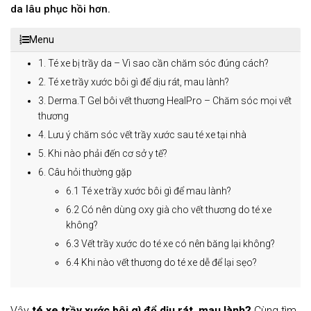
da lâu phục hồi hơn.
Menu
1. Té xe bị trầy da – Vì sao cần chăm sóc đúng cách?
2. Té xe trầy xước bôi gì để dịu rát, mau lành?
3. Derma.T Gel bôi vết thương HealPro – Chăm sóc mọi vết
thương
4. Lưu ý chăm sóc vết trầy xước sau té xe tại nhà
5. Khi nào phải đến cơ sở y tế?
6. Câu hỏi thường gặp
6.1 Té xe trầy xước bôi gì để mau lành?
6.2 Có nên dùng oxy già cho vết thương do té xe
không?
6.3 Vết trầy xước do té xe có nên băng lại không?
6.4 Khi nào vết thương do té xe dễ để lại sẹo?
Vậy
té xe trầy xước bôi gì để dịu rát, mau lành?
Cùng tìm