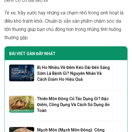
bệnh có cơ địa sẹo lồi.
Té xe, trầy xước hay những va chạm nhỏ trong sinh hoạt là
điều khó tránh khỏi. Chuẩn bị sẵn sản phẩm chăm sóc da
tổn thương giúp bạn chủ động hơn trong những tình huống
thường gặp.
BÀI VIẾT GẦN ĐÂY NHẤT
Bị Ho Nhiều Về Đêm Kéo Dài Đến Sáng
Sớm Là Bệnh Gì? Nguyên Nhân Và
Cách Giảm Ho Hiệu Quả
Thiên Môn Đông Có Tác Dụng Gì? Đặc
Điểm, Công Dụng Và Cách Sử Dụng An
Toàn
Mạch Môn (Mạch Môn Đông): Công