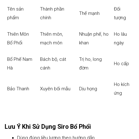
Tên sản
Thành phần
Đối
Thế mạnh
phẩm
chính
tượng
Thiên Môn
Thiên môn,
Nhuận phế, ho
Ho lâu
Bổ Phổi
mạch môn
khan
ngày
Bổ Phế Nam
Bách bộ, cát
Trị ho, long
Ho cấp
Hà
cánh
đờm
Ho kích
Bảo Thanh
Xuyên bối mẫu
Dịu họng
ứng
Lưu Ý Khi Sử Dụng Siro Bổ Phổi
Dùng đúng liều lượng theo hướng dẫn