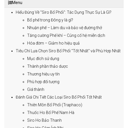
Menu
Hiểu Đúng Về "Siro Bổ Phổi": Tác Dụng Thực Sự Là Gì?
Bổ phế trong Đông y là gì?
Nhuận phế – Làm dịu và bảo vệ đường thở
Tăng cường Phế khí – Củng cố hệ miễn dịch
Hóa đờm – Giảm ho hiệu quả
Tiêu Chí Lựa Chọn Siro Bổ Phổi "Tốt Nhất" và Phù Hợp Nhất
Mục đích sử dụng
Thành phần thảo dược
Thương hiệu uy tín
Phù hợp đối tượng
Giá thành
Đánh Giá Chi Tiết Các Loại Siro Bổ Phổi Tốt Nhất
Thiên Môn Bổ Phổi (Traphaco)
Thuốc Ho Bổ Phế Nam Hà
Siro Ho Bảo Thanh