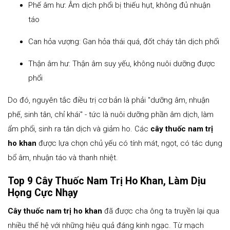
Phế âm hư: Âm dịch phổi bị thiếu hụt, không đủ nhuận
táo
Can hỏa vượng: Gan hỏa thái quá, đốt cháy tân dịch phổi
Thận âm hư: Thận âm suy yếu, không nuôi dưỡng được
phổi
Do đó, nguyên tắc điều trị cơ bản là phải "dưỡng âm, nhuận
phế, sinh tân, chỉ khái" - tức là nuôi dưỡng phần âm dịch, làm
ẩm phổi, sinh ra tân dịch và giảm ho. Các
cây thuốc nam trị
ho khan
được lựa chọn chủ yếu có tính mát, ngọt, có tác dụng
bổ âm, nhuận táo và thanh nhiệt.
Top 9 Cây Thuốc Nam Trị Ho Khan, Làm Dịu
Họng Cực Nhạy
Cây thuốc nam trị ho khan
đã được cha ông ta truyền lại qua
nhiều thế hệ với những hiệu quả đáng kinh ngạc. Từ mạch