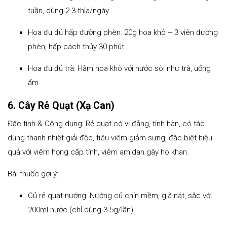
tuần, dùng 2-3 thìa/ngày
Hoa đu đủ hấp đường phèn: 20g hoa khô + 3 viên đường
phèn, hấp cách thủy 30 phút
Hoa đu đủ trà: Hãm hoa khô với nước sôi như trà, uống
ấm
6. Cây Rẻ Quạt (Xạ Can)
Đặc tính & Công dụng: Rẻ quạt có vị đắng, tính hàn, có tác
dụng thanh nhiệt giải độc, tiêu viêm giảm sưng, đặc biệt hiệu
quả với viêm họng cấp tính, viêm amidan gây ho khan.
Bài thuốc gợi ý:
Củ rẻ quạt nướng: Nướng củ chín mềm, giã nát, sắc với
200ml nước (chỉ dùng 3-5g/lần)