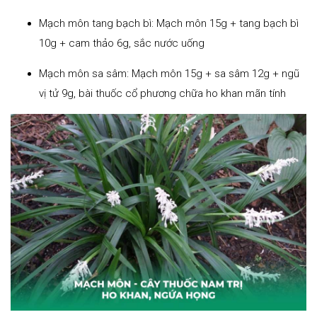
Mạch môn tang bạch bì: Mạch môn 15g + tang bạch bì
10g + cam thảo 6g, sắc nước uống
Mạch môn sa sâm: Mạch môn 15g + sa sâm 12g + ngũ
vị tử 9g, bài thuốc cổ phương chữa ho khan mãn tính