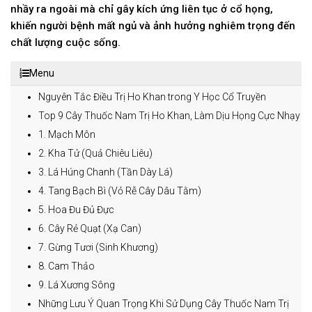
nhầy ra ngoài mà chỉ gây kích ứng liên tục ở cổ họng,
khiến người bệnh mất ngủ và ảnh hưởng nghiêm trọng đến
chất lượng cuộc sống.
Menu
Nguyên Tắc Điều Trị Ho Khan trong Y Học Cổ Truyền
Top 9 Cây Thuốc Nam Trị Ho Khan, Làm Dịu Họng Cực Nhạy
1. Mạch Môn
2. Kha Tử (Quả Chiêu Liêu)
3. Lá Húng Chanh (Tần Dày Lá)
4. Tang Bạch Bì (Vỏ Rễ Cây Dâu Tằm)
5. Hoa Đu Đủ Đực
6. Cây Rẻ Quạt (Xạ Can)
7. Gừng Tươi (Sinh Khương)
8. Cam Thảo
9. Lá Xương Sông
Những Lưu Ý Quan Trọng Khi Sử Dụng Cây Thuốc Nam Trị