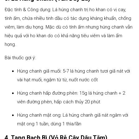
Đặc tính & Công dụng: Lá húng chanh trị ho khan có vị cay,
tính ấm, chứa nhiều tinh dầu có tác dụng kháng khuẩn, chống
viêm, làm dịu họng. Mặc dù có tính ấm nhưng húng chanh vẫn
hiệu quả với ho khan do có khả năng tiêu viêm và làm ẩm
họng.
Bài thuốc gợi ý:
Húng chanh giã muối: 5-7 lá húng chanh tươi giã nát với
vài hạt muối, ngậm từ từ, nuốt nước cốt
Húng chanh hấp đường phèn: 15g lá húng chanh + 2
viên đường phèn, hấp cách thủy 20 phút
Húng chanh mật ong: Lá húng chanh giã nát ngâm với
mật ong 1 tuần, dùng 1 thìa/lần
4. Tang Bạch Bì (Vỏ Rễ Cây Dâu Tằm)