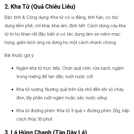
2. Kha Tử (Quả Chiêu Liêu)
Đặc tính & Công dụng: Kha tử có vị đắng, tính hàn, có tác
dụng liễm phế, chỉ khái, khai âm, định tiết. Cách dùng cây kha
tử trị ho khan rất đặc biệt vì có tác dụng làm se niêm mạc
họng, giảm kích ứng và dừng ho một cách nhanh chóng.
Bài thuốc gợi ý:
Ngậm kha tử trực tiếp: Chọn quả chín, rửa sạch, ngậm
trong miệng để tan dần, nuốt nước cốt
Kha tử nướng: Nướng quả trên lửa nhỏ đến khi vỏ cháy
đen, lấy phần ruột ngậm hoặc sắc nước uống
Kha tử đường phèn: Kha tử 3 quả + đường phèn 20g, hấp
cách thủy 30 phút
3. Lá Húng Chanh (Tần Dày Lá)