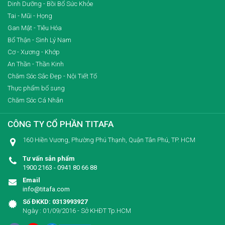
Dinh Dưỡng - Bồi Bổ Sức Khỏe
Tai - Mũi - Họng
Gan Mật - Tiêu Hóa
Bổ Thận - Sinh Lý Nam
Cơ - Xương - Khớp
An Thần - Thần Kinh
Chăm Sóc Sắc Đẹp - Nội Tiết Tố
Thực phẩm bổ sung
Chăm Sóc Cá Nhân
CÔNG TY CỔ PHẦN TITAFA
160 Hiền Vương, Phường Phú Thạnh, Quận Tân Phú, TP. HCM
Tư vấn sản phẩm
1900 2163 - 0941 80 66 88
Email
info@titafa.com
Số ĐKKD: 0313993927
Ngày : 01/09/2016 - Sở KHĐT Tp.HCM