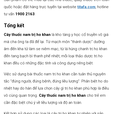
quốc hoặc đặt hàng trực tuyến tại website
titafa.com
, hotline
tư vấn
1900 2163
.
Tổng kết
Cây thuốc nam trị ho khan
là kho tàng y học cổ truyền vô giá
mà cha ông ta đã để lại. Từ mạch môn "thánh dược" dưỡng
âm đến kha tử làm se niêm mạc, từ lá húng chanh trị ho khan
đến tang bạch bì thanh phế nhiệt, mỗi loại thảo dược trị ho
khan đều có những đặc tính và công dụng riêng biệt.
Việc sử dụng bài thuốc nam trị ho khan cần tuân thủ nguyên
tắc "đúng người, đúng bệnh, đúng liều lượng". Phân biệt ho do
nhiệt hay do hàn để lựa chọn cây gì trị ho khan phù hợp là điều
vô cùng quan trọng.
Cây thuốc nam trị ho khan
cho trẻ em
cần đặc biệt chú ý về liều lượng và độ an toàn.
Kết hợp sử dụng các loại lá cây trị ho khan tự nhiên với sản