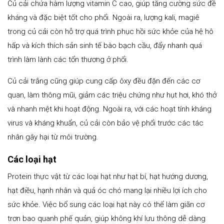
Củ cải chứa hàm lượng vitamin C cao, giúp tăng cường sức đề
kháng và đặc biệt tốt cho phổi. Ngoài ra, lượng kali, magiê
trong củ cải còn hỗ trợ quá trình phục hồi sức khỏe của hệ hô
hấp và kích thích sản sinh tế bào bạch cầu, đẩy nhanh quá
trình làm lành các tổn thương ở phổi.
Củ cải trắng cũng giúp cung cấp ôxy đều đặn đến các cơ
quan, làm thông mũi, giảm các triệu chứng như hụt hơi, khó thở
và nhanh mệt khi hoạt động. Ngoài ra, với các hoạt tính kháng
virus và kháng khuẩn, củ cải còn bảo vệ phổi trước các tác
nhân gây hại từ môi trường.
Các loại hạt
Protein thực vật từ các loại hạt như hạt bí, hạt hướng dương,
hạt điều, hạnh nhân và quả óc chó mang lại nhiều lợi ích cho
sức khỏe. Việc bổ sung các loại hạt này có thể làm giãn cơ
trơn bao quanh phế quản, giúp không khí lưu thông dễ dàng