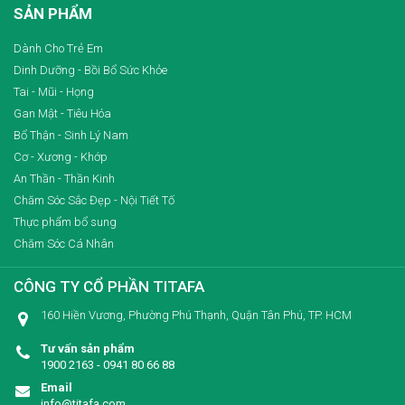
SẢN PHẨM
Dành Cho Trẻ Em
Dinh Dưỡng - Bồi Bổ Sức Khỏe
Tai - Mũi - Họng
Gan Mật - Tiêu Hóa
Bổ Thận - Sinh Lý Nam
Cơ - Xương - Khớp
An Thần - Thần Kinh
Chăm Sóc Sắc Đẹp - Nội Tiết Tố
Thực phẩm bổ sung
Chăm Sóc Cá Nhân
CÔNG TY CỔ PHẦN TITAFA
160 Hiền Vương, Phường Phú Thạnh, Quận Tân Phú, TP. HCM
Tư vấn sản phẩm
1900 2163 - 0941 80 66 88
Email
info@titafa.com