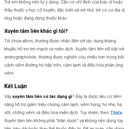
Trẻ em không nên tự ý dùng. Cần có chỉ định của bác sĩ hoặc
thầy thuốc y học cổ truyền, đặc biệt với trẻ nhỏ, trẻ có cơ địa dị
ứng hoặc đang dùng thuốc khác.
Xuyên tâm liên khác gì tỏi?
Tỏi chứa allicin, thường được nhắc đến với tác dụng kháng
khuẩn, hỗ trợ tim mạch và miễn dịch. Xuyên tâm liên nổi bật với
andrographolide, thường được nghiên cứu nhiều hơn trong bối
cảnh viêm đường hô hấp trên, cảm lạnh và điều hòa phản ứng
viêm.
Kết Luận
Vậy
xuyên tâm liên có tác dụng gì
? Đây là dược liệu có tiềm
năng hỗ trợ giảm triệu chứng cảm lạnh, viêm họng, ho nhẹ, hạ
sốt, chống viêm và điều hòa miễn dịch. Tuy nhiên, theo
Titafa
Xuyên tâm liên không phải “thần dược” và không nên dùng tùy
tiện, kéo dài hoặc thay thế thuốc điều trị. Để an toàn, cần dùng