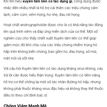
Khi tìm hiểu
xuyên tâm liên có tác dụng gì
, công dụng được
nhắc đến nhiều nhất là hỗ trợ cải thiện các triệu chứng cảm
lạnh, cảm cúm, viêm họng, ho nhẹ, đau rát họng.
Hoạt chất andrographolide được cho là có khả năng tác động
lên quá trình viêm và đáp ứng miễn dịch của cơ thể. Một số
nghiên cứu cho thấy chiết xuất Xuyên tâm liên có thể giúp
giảm mức độ khó chịu của các triệu chứng nhiễm trùng hô
hấp trên không biến chứng, bao gồm ho, đau họng, sổ mũi,
mệt mỏi và sốt nhẹ.
Với câu hỏi Xuyên tâm liên có tác dụng kháng virus không, câu
trả lời cần được hiểu thận trọng: Xuyên tâm liên có tiềm năng
hỗ trợ cơ thể chống lại một số tác nhân đường hô hấp, nhưng
không phải thuốc kháng virus đặc hiệu và không thay thế thuốc
điều trị theo chỉ định bác sĩ.
Chống Viêm Mạnh Mẽ