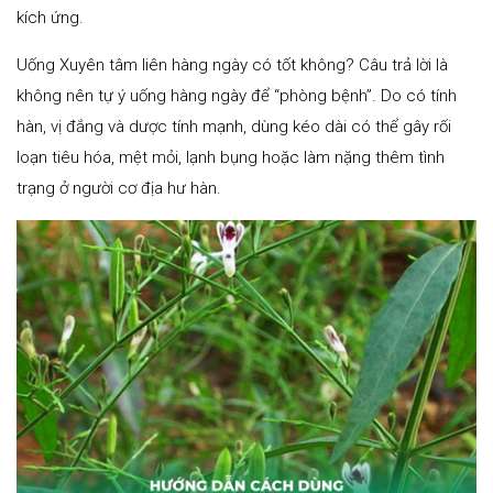
kích ứng.
Uống Xuyên tâm liên hàng ngày có tốt không? Câu trả lời là
không nên tự ý uống hàng ngày để “phòng bệnh”. Do có tính
hàn, vị đắng và dược tính mạnh, dùng kéo dài có thể gây rối
loạn tiêu hóa, mệt mỏi, lạnh bụng hoặc làm nặng thêm tình
trạng ở người cơ địa hư hàn.