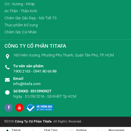
Cơ - Xương - Khớp
An Thần - Thần Kinh
Chăm Sóc Sắc Đẹp - Nội Tiết Tố
Thực phẩm bổ sung
Chăm Sóc Cá Nhân
CÔNG TY CỔ PHẦN TITAFA
160 Hiền Vương, Phường Phú Thạnh, Quận Tân Phú, TP. HCM
Tư vấn sản phẩm
1900 2163 - 0941 80 66 88
Email
info@titafa.com
Số ĐKKD: 0313993927
Ngày : 01/09/2016 - Sở KHĐT Tp.HCM
©2019
Công Ty Cổ Phần Titafa
. All Rights Reserved.
Tiktok
Chat Zalo
Messenger
Hotline