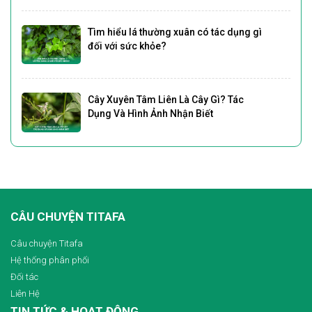
Tìm hiểu lá thường xuân có tác dụng gì
đối với sức khỏe?
Cây Xuyên Tâm Liên Là Cây Gì? Tác
Dụng Và Hình Ảnh Nhận Biết
CÂU CHUYỆN TITAFA
Câu chuyện Titafa
Hệ thống phân phối
Đối tác
Liên Hệ
TIN TỨC & HOẠT ĐỘNG