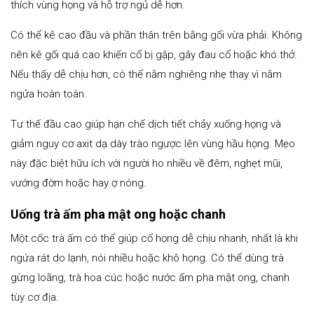
thích vùng họng và hỗ trợ ngủ dễ hơn.
Có thể kê cao đầu và phần thân trên bằng gối vừa phải. Không
nên kê gối quá cao khiến cổ bị gập, gây đau cổ hoặc khó thở.
Nếu thấy dễ chịu hơn, có thể nằm nghiêng nhẹ thay vì nằm
ngửa hoàn toàn.
Tư thế đầu cao giúp hạn chế dịch tiết chảy xuống họng và
giảm nguy cơ axit dạ dày trào ngược lên vùng hầu họng. Mẹo
này đặc biệt hữu ích với người ho nhiều về đêm, nghẹt mũi,
vướng đờm hoặc hay ợ nóng.
Uống trà ấm pha mật ong hoặc chanh
Một cốc trà ấm có thể giúp cổ họng dễ chịu nhanh, nhất là khi
ngứa rát do lạnh, nói nhiều hoặc khô họng. Có thể dùng trà
gừng loãng, trà hoa cúc hoặc nước ấm pha mật ong, chanh
tùy cơ địa.