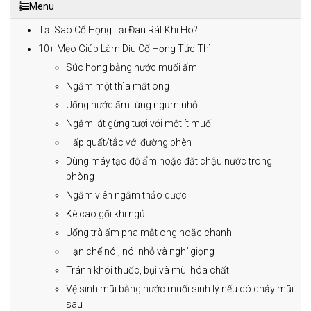
Menu
Tại Sao Cổ Họng Lại Đau Rát Khi Ho?
10+ Mẹo Giúp Làm Dịu Cổ Họng Tức Thì
Súc họng bằng nước muối ấm
Ngậm một thìa mật ong
Uống nước ấm từng ngụm nhỏ
Ngậm lát gừng tươi với một ít muối
Hấp quất/tắc với đường phèn
Dùng máy tạo độ ẩm hoặc đặt chậu nước trong
phòng
Ngậm viên ngậm thảo dược
Kê cao gối khi ngủ
Uống trà ấm pha mật ong hoặc chanh
Hạn chế nói, nói nhỏ và nghỉ giọng
Tránh khói thuốc, bụi và mùi hóa chất
Vệ sinh mũi bằng nước muối sinh lý nếu có chảy mũi
sau