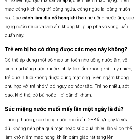
Vì ho liên tục tạo ma sát và áp lực lên niêm mạc họng. Niêm
mạc càng kích ứng thì càng ngứa, càng ngứa lại càng muốn
ho. Các
cách làm dịu cổ họng khi ho
như uống nước ấm, súc
họng nước muối và làm ẩm không khí giúp phá vỡ vòng luẩn
quẩn này.
Trẻ em bị ho có dùng được các mẹo này không?
Có thể áp dụng một số mẹo an toàn như uống nước ấm, vệ
sinh mũi bằng nước muối sinh lý, làm ẩm không khí. Tuy nhiên,
trẻ dưới 1 tuổi không được dùng mật ong. Viên ngậm không
phù hợp với trẻ nhỏ vì có nguy cơ hóc/sặc. Trẻ ho nhiều, sốt
cao, khó thở, bỏ bú hoặc li bì cần đi khám.
Súc miệng nước muối mấy lần một ngày là đủ?
Thông thường, súc họng nước muối ấm 2–3 lần/ngày là vừa
đủ. Không nên pha quá mặn hoặc súc quá nhiều lần vì có thể
làm khô niêm mạc họng, khiến cảm giác rát tăng lên.