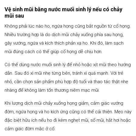
Vệ sinh mũi bằng nước muối sinh lý nếu có chảy
mũi sau
Không phải lúc nào ho, ngứa họng cũng bắt nguồn từ cổ họng.
Nhiều trường hợp là do dịch mũi chảy xuống phía sau họng,
gây vướng, ngứa và kích thích phản xạ ho. Khi đó, làm sạch
mũi đúng cách có thể giúp cổ họng dễ chịu hơn.
Có thể dùng nước muối sinh lý để nhỏ hoặc xịt mũi theo hướng
dẫn. Sau đó xì mũi nhẹ từng bên, tránh xì quá mạnh. Với trẻ
nhỏ, cần chọn sản phẩm phù hợp độ tuổi và thao tác thật nhẹ
nhàng để không làm tổn thương niêm mạc mũi.
Khi lượng dịch mũi chảy xuống họng giảm, cảm giác vướng
đờm, ngứa họng và ho kích ứng cũng có thể cải thiện. Mẹo này
đặc biệt hữu ích nếu ho đi kèm nghẹt mũi, sổ mũi, hắt hơi hoặc
cảm giác đờm mắc ở cổ.