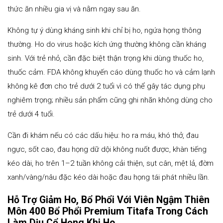
thức ăn nhiều gia vị và nằm ngay sau ăn.
Không tự ý dùng kháng sinh khi chỉ bị ho, ngứa họng thông
thường. Ho do virus hoặc kích ứng thường không cần kháng
sinh. Với trẻ nhỏ, cần đặc biệt thận trọng khi dùng thuốc ho,
thuốc cảm. FDA không khuyến cáo dùng thuốc ho và cảm lạnh
không kê đơn cho trẻ dưới 2 tuổi vì có thể gây tác dụng phụ
nghiêm trọng; nhiều sản phẩm cũng ghi nhãn không dùng cho
trẻ dưới 4 tuổi.
Cần đi khám nếu có các dấu hiệu: ho ra máu, khó thở, đau
ngực, sốt cao, đau họng dữ dội không nuốt được, khàn tiếng
kéo dài, ho trên 1–2 tuần không cải thiện, sụt cân, mệt lả, đờm
xanh/vàng/nâu đặc kéo dài hoặc đau họng tái phát nhiều lần.
Hỗ Trợ Giảm Ho, Bổ Phổi Với Viên Ngậm Thiên
Môn 400 Bổ Phổi Premium Titafa Trong Cách
Làm Dịu Cổ Họng Khi Ho