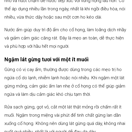
nhỏ và nuốt chậm để nước tiếp xúc với vùng họng lâu hơn. Có
thể áp dụng nhiều lần trong ngày, nhất là khi ngồi điều hòa, nói
nhiều, vừa thức dậy hoặc sau một cơn ho kéo dài.
Nước ấm giúp duy trì độ ẩm cho cổ họng, làm loãng dịch nhầy
và giảm cảm giác căng rát. Đây là mẹo an toàn, dễ thực hiện
và phù hợp với hầu hết mọi người.
Ngậm lát gừng tươi với một ít muối
Gừng có vị cay ấm, thường được dùng trong các mẹo trị ho
ngứa cổ do lạnh, nhiễm lạnh hoặc nói nhiều. Khi ngậm một lát
gừng mỏng, cảm giác ấm lan nhẹ ở cổ họng có thể giúp giảm
ngứa và làm dịu cảm giác khó chịu tạm thời.
Rửa sạch gừng, gọt vỏ, cắt một lát thật mỏng rồi chấm rất ít
muối. Ngậm trong miệng vài phút để tinh chất gừng lan dần
xuống cổ họng. Không nên dùng lát gừng quá dày, không nhai
nuốt quá nhiều, nhất là với người dễ đau dạ dày.