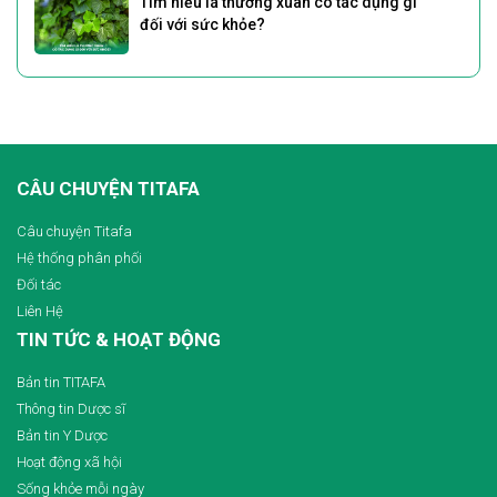
Tìm hiểu lá thường xuân có tác dụng gì
đối với sức khỏe?
CÂU CHUYỆN TITAFA
Câu chuyện Titafa
Hệ thống phân phối
Đối tác
Liên Hệ
TIN TỨC & HOẠT ĐỘNG
Bản tin TITAFA
Thông tin Dược sĩ
Bản tin Y Dược
Hoạt động xã hội
Sống khỏe mỗi ngày