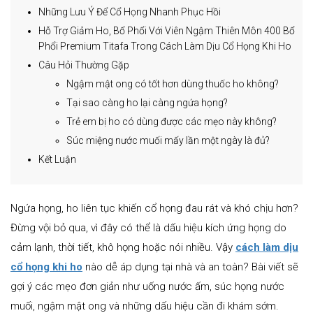
Những Lưu Ý Để Cổ Họng Nhanh Phục Hồi
Hỗ Trợ Giảm Ho, Bổ Phổi Với Viên Ngậm Thiên Môn 400 Bổ
Phổi Premium Titafa Trong Cách Làm Dịu Cổ Họng Khi Ho
Câu Hỏi Thường Gặp
Ngậm mật ong có tốt hơn dùng thuốc ho không?
Tại sao càng ho lại càng ngứa họng?
Trẻ em bị ho có dùng được các mẹo này không?
Súc miệng nước muối mấy lần một ngày là đủ?
Kết Luận
Ngứa họng, ho liên tục khiến cổ họng đau rát và khó chịu hơn?
Đừng vội bỏ qua, vì đây có thể là dấu hiệu kích ứng họng do
cảm lạnh, thời tiết, khô họng hoặc nói nhiều. Vậy
cách làm dịu
cổ họng khi ho
nào dễ áp dụng tại nhà và an toàn? Bài viết sẽ
gợi ý các mẹo đơn giản như uống nước ấm, súc họng nước
muối, ngậm mật ong và những dấu hiệu cần đi khám sớm.