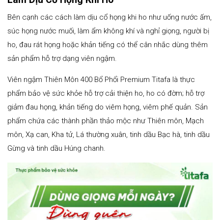
Bên cạnh các cách làm dịu cổ họng khi ho như uống nước ấm,
súc họng nước muối, làm ẩm không khí và nghỉ giọng, người bị
ho, đau rát họng hoặc khản tiếng có thể cân nhắc dùng thêm
sản phẩm hỗ trợ dạng viên ngậm.
Viên ngậm Thiên Môn 400 Bổ Phổi Premium Titafa là thực
phẩm bảo vệ sức khỏe hỗ trợ cải thiện ho, ho có đờm; hỗ trợ
giảm đau họng, khản tiếng do viêm họng, viêm phế quản. Sản
phẩm chứa các thành phần thảo mộc như Thiên môn, Mạch
môn, Xạ can, Kha tử, Lá thường xuân, tinh dầu Bạc hà, tinh dầu
Gừng và tinh dầu Húng chanh.