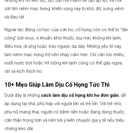
Nhưng khi ho liên tục, lực bật hơi mạnh sẽ tạo áp lực và ma
sát lên niêm mạc họng, khiến vùng này bị khô, đỏ, sưng viêm
và đau rát.
Ngoài tác động cơ học của cơn ho, cổ họng còn có thể bị “tấn
công” bởi virus, vi khuẩn, khói thuốc, bụi mịn, không khí lạnh,
điều hòa, dị ứng hoặc trào ngược dạ dày. Những yếu tố này
làm niêm mạc họng trở nên nhạy cảm hơn. Chỉ cần nói nhiều,
nuốt nước bọt hoặc hít luồng khí lạnh cũng có thể gây ngứa,
rát và kích thích ho.
10+ Mẹo Giúp Làm Dịu Cổ Họng Tức Thì
Dưới đây là những
cách làm dịu cổ họng khi ho đơn giản
, dễ
áp dụng tại nhà, phù hợp với người lớn và trẻ lớn. Với trẻ nhỏ,
phụ nữ mang thai, người có bệnh nền hoặc đang dùng thuốc,
cần thận trọng hơn và nên hỏi ý kiến chuyên gia y tế nếu triệu
chứng kéo dài.