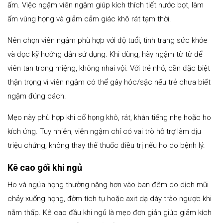
ấm. Việc ngậm viên ngậm giúp kích thích tiết nước bọt, làm
ẩm vùng họng và giảm cảm giác khô rát tạm thời.
Nên chọn viên ngậm phù hợp với độ tuổi, tình trạng sức khỏe
và đọc kỹ hướng dẫn sử dụng. Khi dùng, hãy ngậm từ từ để
viên tan trong miệng, không nhai vội. Với trẻ nhỏ, cần đặc biệt
thận trọng vì viên ngậm có thể gây hóc/sặc nếu trẻ chưa biết
ngậm đúng cách.
Mẹo này phù hợp khi cổ họng khô, rát, khàn tiếng nhẹ hoặc ho
kích ứng. Tuy nhiên, viên ngậm chỉ có vai trò hỗ trợ làm dịu
triệu chứng, không thay thế thuốc điều trị nếu ho do bệnh lý.
Kê cao gối khi ngủ
Ho và ngứa họng thường nặng hơn vào ban đêm do dịch mũi
chảy xuống họng, đờm tích tụ hoặc axit dạ dày trào ngược khi
nằm thấp. Kê cao đầu khi ngủ là mẹo đơn giản giúp giảm kích