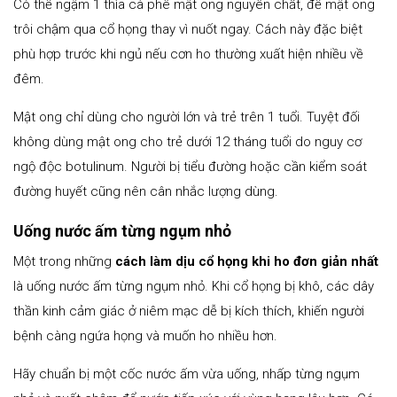
Có thể ngậm 1 thìa cà phê mật ong nguyên chất, để mật ong
trôi chậm qua cổ họng thay vì nuốt ngay. Cách này đặc biệt
phù hợp trước khi ngủ nếu cơn ho thường xuất hiện nhiều về
đêm.
Mật ong chỉ dùng cho người lớn và trẻ trên 1 tuổi. Tuyệt đối
không dùng mật ong cho trẻ dưới 12 tháng tuổi do nguy cơ
ngộ độc botulinum. Người bị tiểu đường hoặc cần kiểm soát
đường huyết cũng nên cân nhắc lượng dùng.
Uống nước ấm từng ngụm nhỏ
Một trong những
cách làm dịu cổ họng khi ho đơn giản nhất
là uống nước ấm từng ngụm nhỏ. Khi cổ họng bị khô, các dây
thần kinh cảm giác ở niêm mạc dễ bị kích thích, khiến người
bệnh càng ngứa họng và muốn ho nhiều hơn.
Hãy chuẩn bị một cốc nước ấm vừa uống, nhấp từng ngụm