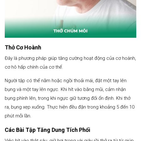
Thở Cơ Hoành
Đây là phương pháp giúp tăng cường hoạt động của cơ hoành,
cơ hô hấp chính của cơ thể.
Người tập có thể nằm hoặc ngồi thoải mái, đặt một tay lên
bụng và một tay lên ngực. Khi hít vào bằng mũi, cảm nhận
bụng phình lên, trong khi ngực giữ tương đối ổn định. Khi thở
ra, bụng xẹp xuống. Thực hiện đều đặn trong khoảng 5 đến 10
phút mỗi lần.
Các Bài Tập Tăng Dung Tích Phổi
Việc hít vào thật sâu, giữ hơi trong vài giây rồi thở ra từ từ giúp