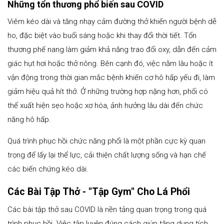
Những tổn thương phổ biến sau COVID
Viêm kéo dài và tăng nhạy cảm đường thở khiến người bệnh dễ
ho, đặc biệt vào buổi sáng hoặc khi thay đổi thời tiết. Tổn
thương phế nang làm giảm khả năng trao đổi oxy, dẫn đến cảm
giác hụt hơi hoặc thở nông. Bên cạnh đó, việc nằm lâu hoặc ít
vận động trong thời gian mắc bệnh khiến cơ hô hấp yếu đi, làm
giảm hiệu quả hít thở. Ở những trường hợp nặng hơn, phổi có
thể xuất hiện sẹo hoặc xơ hóa, ảnh hưởng lâu dài đến chức
năng hô hấp.
Quá trình phục hồi chức năng phổi là một phần cực kỳ quan
trọng để lấy lại thể lực, cải thiện chất lượng sống và hạn chế
các biến chứng kéo dài.
Các Bài Tập Thở - "Tập Gym" Cho Lá Phổi
Các bài tập thở sau COVID là nền tảng quan trọng trong quá
trình phục hồi. Việc tập luyện đúng cách giúp tăng dung tích