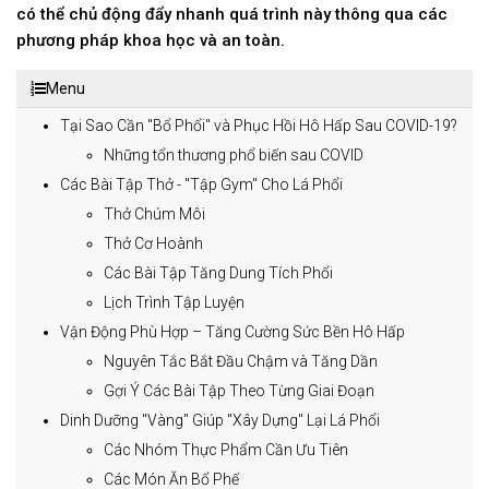
có thể chủ động đẩy nhanh quá trình này thông qua các
phương pháp khoa học và an toàn.
Menu
Tại Sao Cần "Bổ Phổi" và Phục Hồi Hô Hấp Sau COVID-19?
Những tổn thương phổ biến sau COVID
Các Bài Tập Thở - "Tập Gym" Cho Lá Phổi
Thở Chúm Môi
Thở Cơ Hoành
Các Bài Tập Tăng Dung Tích Phổi
Lịch Trình Tập Luyện
Vận Động Phù Hợp – Tăng Cường Sức Bền Hô Hấp
Nguyên Tắc Bắt Đầu Chậm và Tăng Dần
Gợi Ý Các Bài Tập Theo Từng Giai Đoạn
Dinh Dưỡng "Vàng" Giúp "Xây Dựng" Lại Lá Phổi
Các Nhóm Thực Phẩm Cần Ưu Tiên
Các Món Ăn Bổ Phế