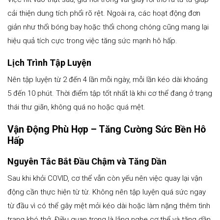
cải thiện dung tích phổi rõ rệt. Ngoài ra, các hoạt động đơn
giản như thổi bóng bay hoặc thổi chong chóng cũng mang lại
hiệu quả tích cực trong việc tăng sức mạnh hô hấp.
Lịch Trình Tập Luyện
Nên tập luyện từ 2 đến 4 lần mỗi ngày, mỗi lần kéo dài khoảng
5 đến 10 phút. Thời điểm tập tốt nhất là khi cơ thể đang ở trạng
thái thư giãn, không quá no hoặc quá mệt.
Vận Động Phù Hợp – Tăng Cường Sức Bền Hô
Hấp
Nguyên Tắc Bắt Đầu Chậm và Tăng Dần
Sau khi khỏi COVID, cơ thể vẫn còn yếu nên việc quay lại vận
động cần thực hiện từ từ. Không nên tập luyện quá sức ngay
từ đầu vì có thể gây mệt mỏi kéo dài hoặc làm nặng thêm tình
trạng khó thở. Điều quan trọng là lắng nghe cơ thể và tăng dần