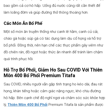
bao gồm cả cơ hô hấp. Uống đủ nước cũng rất cần thiết để
làm loãng đờm và giúp đường thở thông thoáng hơn.
Các Món Ăn Bổ Phế
Một số món ăn truyền thống như canh lê hầm, canh củ cải,
cháo gà hoặc súp gà có tác dụng làm dịu cổ họng và hỗ trợ
bổ phổi. Đồng thời, nên hạn chế các thực phẩm gây viêm như
đồ chiên rán, đồ ngọt hoặc thức ăn nhanh để tránh làm chậm
quá trình phục hồi.
Hỗ Trợ Bổ Phổi, Giảm Ho Sau COVID Với Thiên
Môn 400 Bổ Phổi Premium Titafa
Sau COVID, nhiều người vẫn gặp tình trạng ho kéo dài, đau rát
họng, khàn tiếng hoặc cảm giác nặng ngực, khó chịu đường
hô hấp. Bên cạnh chế độ nghỉ ngơi và chăm sóc sức khỏe hợp
lý,
Thiên Môn 400 Bổ Phổi
Premium Titafa là sản phẩm được