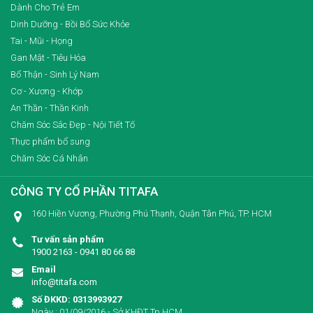
Dành Cho Trẻ Em
Dinh Dưỡng - Bồi Bổ Sức Khỏe
Tai - Mũi - Họng
Gan Mật - Tiêu Hóa
Bổ Thận - Sinh Lý Nam
Cơ - Xương - Khớp
An Thần - Thần Kinh
Chăm Sóc Sắc Đẹp - Nội Tiết Tố
Thực phẩm bổ sung
Chăm Sóc Cá Nhân
CÔNG TY CỔ PHẦN TITAFA
160 Hiền Vương, Phường Phú Thạnh, Quận Tân Phú, TP. HCM
Tư vấn sản phẩm
1900 2163 - 0941 80 66 88
Email
info@titafa.com
Số ĐKKD: 0313993927
Ngày : 01/09/2016 - Sở KHĐT Tp.HCM