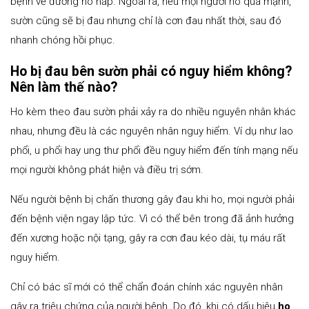
bệnh về đường hô hấp. Ngoài ra, nếu mọi người ho quá mạnh,
sườn cũng sẽ bị đau nhưng chỉ là cơn đau nhất thời, sau đó
nhanh chóng hồi phục.
Ho bị đau bên sườn phải có nguy hiểm không?
Nên làm thế nào?
Ho kèm theo đau sườn phải xảy ra do nhiều nguyên nhân khác
nhau, nhưng đều là các nguyên nhân nguy hiểm. Ví dụ như lao
phổi, u phổi hay ung thư phổi đều nguy hiểm đến tính mạng nếu
mọi người không phát hiện và điều trị sớm.
Nếu người bệnh bị chấn thương gây đau khi ho, mọi người phải
đến bệnh viện ngay lập tức. Vì có thể bên trong đã ảnh hưởng
đến xương hoặc nội tạng, gây ra cơn đau kéo dài, tụ máu rất
nguy hiểm.
Chỉ có bác sĩ mới có thể chẩn đoán chính xác nguyên nhân
gây ra triệu chứng của người bệnh. Do đó, khi có dấu hiệu
ho