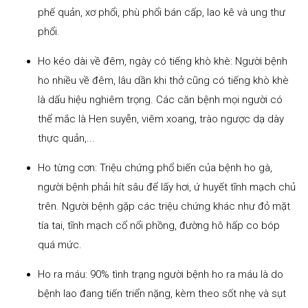
phế quản, xơ phổi, phù phổi bán cấp, lao kê và ung thư
phổi.
Ho kéo dài về đêm, ngày có tiếng khò khè: Người bệnh
ho nhiều về đêm, lâu dần khi thở cũng có tiếng khò khè
là dấu hiệu nghiêm trọng. Các căn bệnh mọi người có
thể mắc là Hen suyễn, viêm xoang, trào ngược dạ dày
thực quản,...
Ho từng cơn: Triệu chứng phổ biến của bệnh ho gà,
người bệnh phải hít sâu để lấy hơi, ứ huyết tĩnh mạch chủ
trên. Người bệnh gặp các triệu chứng khác như đỏ mặt
tía tai, tĩnh mạch cổ nổi phồng, đường hô hấp co bóp
quá mức.
Ho ra máu: 90% tình trạng người bệnh ho ra máu là do
bệnh lao đang tiến triển nặng, kèm theo sốt nhẹ và sụt