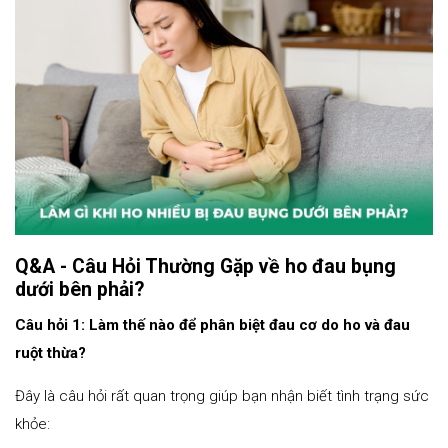
Q&A - Câu Hỏi Thường Gặp về ho đau bụng
dưới bên phải?
Câu hỏi 1: Làm thế nào để phân biệt đau cơ do ho và đau
ruột thừa?
Đây là câu hỏi rất quan trọng giúp bạn nhận biết tình trạng sức
khỏe: