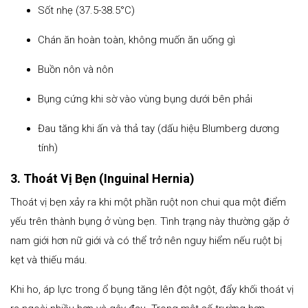
Sốt nhẹ (37.5-38.5°C)
Chán ăn hoàn toàn, không muốn ăn uống gì
Buồn nôn và nôn
Bụng cứng khi sờ vào vùng bụng dưới bên phải
Đau tăng khi ấn và thả tay (dấu hiệu Blumberg dương
tính)
3. Thoát Vị Bẹn (Inguinal Hernia)
Thoát vị bẹn xảy ra khi một phần ruột non chui qua một điểm
yếu trên thành bụng ở vùng bẹn. Tình trạng này thường gặp ở
nam giới hơn nữ giới và có thể trở nên nguy hiểm nếu ruột bị
kẹt và thiếu máu.
Khi ho, áp lực trong ổ bụng tăng lên đột ngột, đẩy khối thoát vị