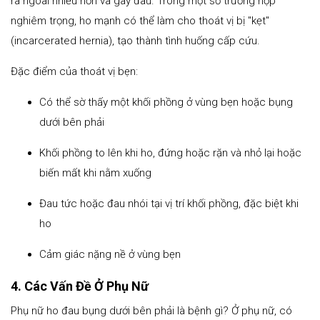
ra ngoài nhiều hơn và gây đau. Trong một số trường hợp
nghiêm trọng, ho mạnh có thể làm cho thoát vị bị "kẹt"
(incarcerated hernia), tạo thành tình huống cấp cứu.
Đặc điểm của thoát vị bẹn:
Có thể sờ thấy một khối phồng ở vùng bẹn hoặc bụng
dưới bên phải
Khối phồng to lên khi ho, đứng hoặc rặn và nhỏ lại hoặc
biến mất khi nằm xuống
Đau tức hoặc đau nhói tại vị trí khối phồng, đặc biệt khi
ho
Cảm giác nặng nề ở vùng bẹn
4. Các Vấn Đề Ở Phụ Nữ
Phụ nữ ho đau bụng dưới bên phải là bệnh gì? Ở phụ nữ, có