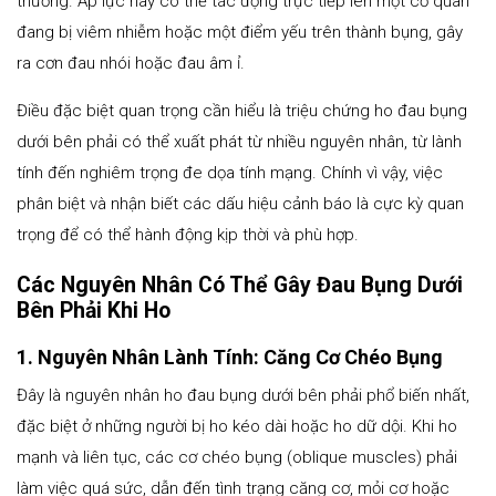
thường. Áp lực này có thể tác động trực tiếp lên một cơ quan
đang bị viêm nhiễm hoặc một điểm yếu trên thành bụng, gây
ra cơn đau nhói hoặc đau âm ỉ.
Điều đặc biệt quan trọng cần hiểu là triệu chứng ho đau bụng
dưới bên phải có thể xuất phát từ nhiều nguyên nhân, từ lành
tính đến nghiêm trọng đe dọa tính mạng. Chính vì vậy, việc
phân biệt và nhận biết các dấu hiệu cảnh báo là cực kỳ quan
trọng để có thể hành động kịp thời và phù hợp.
Các Nguyên Nhân Có Thể Gây Đau Bụng Dưới
Bên Phải Khi Ho
1. Nguyên Nhân Lành Tính: Căng Cơ Chéo Bụng
Đây là nguyên nhân ho đau bụng dưới bên phải phổ biến nhất,
đặc biệt ở những người bị ho kéo dài hoặc ho dữ dội. Khi ho
mạnh và liên tục, các cơ chéo bụng (oblique muscles) phải
làm việc quá sức, dẫn đến tình trạng căng cơ, mỏi cơ hoặc