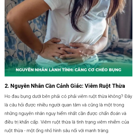
2. Nguyên Nhân Cần Cảnh Giác: Viêm Ruột Thừa
Ho đau bụng dưới bên phải có phải viêm ruột thừa không? Đây
là câu hỏi được nhiều người quan tâm và cũng là một trong
những nguyên nhân nguy hiểm nhất cần được chẩn đoán và
điều trị khẩn cấp. Viêm ruột thừa là tình trạng viêm nhiễm của
ruột thừa - một ống nhỏ hình sâu nối với manh tràng.