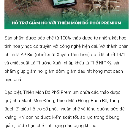
Sản phẩm được bào chế từ 100% thảo dược tự nhiên, kết hợp
tinh hoa y học cổ truyền với công nghệ hiện đại. Với thành phần
chính là AP-Bio (chiết xuất Xuyên Tâm Liên) có tỉ lệ chiết 14/1
và chiết xuất Lá Thường Xuân nhập khẩu từ Thổ Nhĩ Kỳ, sản
phẩm giúp giảm ho, giảm đờm, giảm đau rát họng một cách
hiệu quả.
Đặc biệt, Thiên Môn Bổ Phổi Premium chứa các thảo dược
quý như Mạch Môn Đông, Thiên Môn Đông, Bách Bộ, Tang
Bạch Bì giúp hỗ trợ bổ phổi, nhuận phế và tăng cường sức đề
kháng. Khi cơn ho được kiểm soát tốt, áp lực trong ổ bụng
giảm, từ đó hạn chế tình trạng đau bụng khi ho.