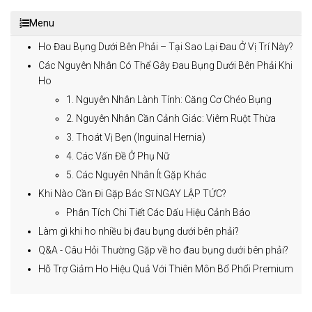
Menu
Ho Đau Bụng Dưới Bên Phải – Tại Sao Lại Đau Ở Vị Trí Này?
Các Nguyên Nhân Có Thể Gây Đau Bụng Dưới Bên Phải Khi
Ho
1. Nguyên Nhân Lành Tính: Căng Cơ Chéo Bụng
2. Nguyên Nhân Cần Cảnh Giác: Viêm Ruột Thừa
3. Thoát Vị Bẹn (Inguinal Hernia)
4. Các Vấn Đề Ở Phụ Nữ
5. Các Nguyên Nhân Ít Gặp Khác
Khi Nào Cần Đi Gặp Bác Sĩ NGAY LẬP TỨC?
Phân Tích Chi Tiết Các Dấu Hiệu Cảnh Báo
Làm gì khi ho nhiều bị đau bụng dưới bên phải?
Q&A - Câu Hỏi Thường Gặp về ho đau bụng dưới bên phải?
Hỗ Trợ Giảm Ho Hiệu Quả Với Thiên Môn Bổ Phổi Premium