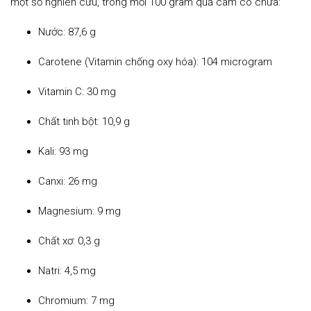
một số nghiên cứu, trong mỗi 100 gram quả cam có chứa:
Nước: 87,6 g
Carotene (Vitamin chống oxy hóa): 104 microgram
Vitamin C: 30 mg
Chất tinh bột: 10,9 g
Kali: 93 mg
Canxi: 26 mg
Magnesium: 9 mg
Chất xơ: 0,3 g
Natri: 4,5 mg
Chromium: 7 mg