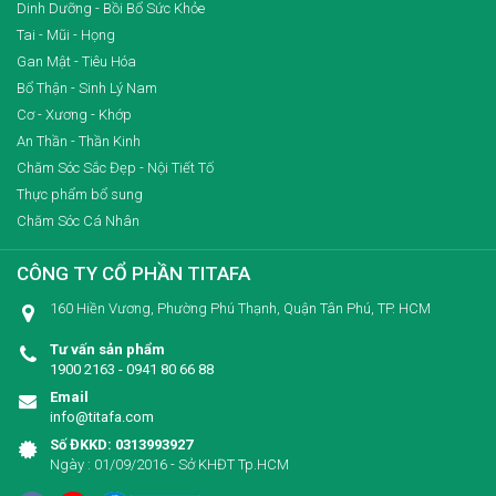
Dinh Dưỡng - Bồi Bổ Sức Khỏe
Tai - Mũi - Họng
Gan Mật - Tiêu Hóa
Bổ Thận - Sinh Lý Nam
Cơ - Xương - Khớp
An Thần - Thần Kinh
Chăm Sóc Sắc Đẹp - Nội Tiết Tố
Thực phẩm bổ sung
Chăm Sóc Cá Nhân
CÔNG TY CỔ PHẦN TITAFA
160 Hiền Vương, Phường Phú Thạnh, Quận Tân Phú, TP. HCM
Tư vấn sản phẩm
1900 2163 - 0941 80 66 88
Email
info@titafa.com
Số ĐKKD: 0313993927
Ngày : 01/09/2016 - Sở KHĐT Tp.HCM